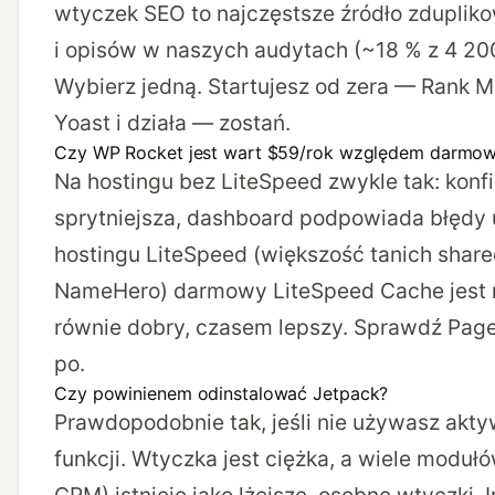
wtyczek SEO to najczęstsze źródło zduplik
i opisów w naszych audytach (~18 % z 4 200
Wybierz jedną. Startujesz od zera — Rank M
Yoast i działa — zostań.
Czy WP Rocket jest wart $59/rok względem darmo
Na hostingu bez LiteSpeed zwykle tak: konfi
sprytniejsza, dashboard podpowiada błędy 
hostingu LiteSpeed (większość tanich shared
NameHero) darmowy LiteSpeed Cache jest
równie dobry, czasem lepszy. Sprawdź Pag
po.
Czy powinienem odinstalować Jetpack?
Prawdopodobnie tak, jeśli nie używasz akty
funkcji. Wtyczka jest ciężka, a wiele modułó