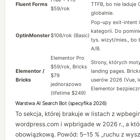
Fluent Forms
TTFB, bo nie ładuje
$59/rok
globalnie.
Pop-upy exit-intent i
kategorii. Do pomini
OptinMonster
$108/rok (Basic)
tys. wizyt/mies., bo
A/B.
Elementor Pro
Strony, których mot
$59/rok, Bricks
Elementor /
landing pages. Bric
$79
Bricks
userów 2026 (Vue, le
jednorazowo
Elementor bezpieczny
(lifetime $249)
Warstwa AI Search Bot (specyfika 2026)
To sekcja, której brakuje w listach z wpbegi
wordpress.com i wpbrigade w 2026 r., a kt
obowiązkową. Powód: 5–15 % „ruchu z wyszu