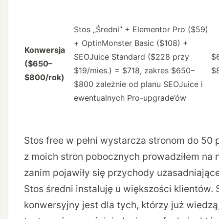
Stos „Średni” + Elementor Pro ($59)
+ OptinMonster Basic ($108) +
Konwersja
SEOJuice Standard ($228 przy
$
($650–
$19/mies.) = $718, zakres $650–
$
$800/rok)
$800 zależnie od planu SEOJuice i
ewentualnych Pro-upgrade’ów
Stos free w pełni wystarcza stronom do 50 
z moich stron pobocznych prowadziłem na ni
zanim pojawiły się przychody uzasadniające
Stos średni instaluję u większości klientów. 
konwersyjny jest dla tych, którzy już wiedzą