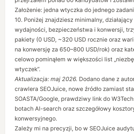
przejrzałem ponad 60 kandydatów i zostawi
Założenie: jedna wtyczka do jednego zadani
10. Poniżej znajdziesz minimalny, działający
wydajności, bezpieczeństwa i konwersji, tr
pakiety (0 USD, ~320 USD rocznie oraz war
na konwersję za 650–800 USD/rok) oraz kate
celowo pominąłem w większości list „niezb
wtyczek”.
Aktualizacja: maj 2026.
Dodano dane z auto
crawlera SEOJuice, nowe źródło zamiast sta
SOASTA/Google, prawdziwy link do W3Techs
botach AI-search oraz szczegółowy kosztor
konwersyjnego.
Zależy mi na precyzji, bo w SEOJuice audyt