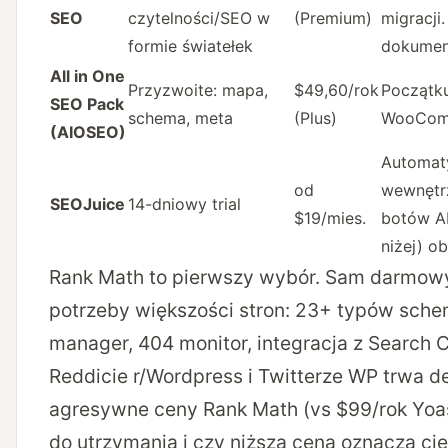
SEO
czytelności/SEO w
(Premium)
migracji
formie światełek
dokument
All in One
Przyzwoite: mapa,
$49,60/rok
Początku
SEO Pack
schema, meta
(Plus)
WooCom
(AIOSEO)
Automat
od
wewnętrz
SEOJuice
14-dniowy trial
$19/mies.
botów AI
niżej) o
Rank Math to pierwszy wybór. Sam darmow
potrzeby większości stron: 23+ typów schem
manager, 404 monitor, integracja z Search 
Reddicie r/Wordpress i Twitterze WP trwa d
agresywne ceny Rank Math (vs $99/rok Yoa
do utrzymania i czy niższa cena oznacza cię