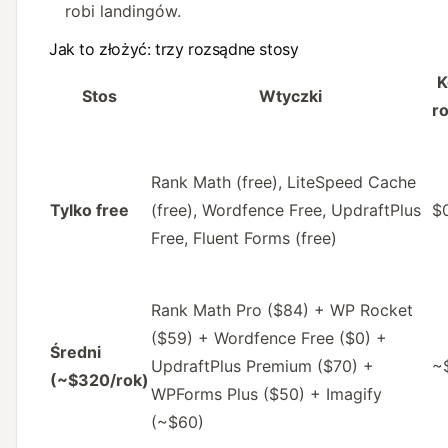
robi landingów.
Jak to złożyć: trzy rozsądne stosy
K
Stos
Wtyczki
r
Rank Math (free), LiteSpeed Cache
Tylko free
(free), Wordfence Free, UpdraftPlus
$
Free, Fluent Forms (free)
Rank Math Pro ($84) + WP Rocket
($59) + Wordfence Free ($0) +
Średni
UpdraftPlus Premium ($70) +
~
(~$320/rok)
WPForms Plus ($50) + Imagify
(~$60)