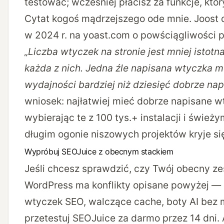
testować; wcześniej płacisz za funkcje, któr
Cytat kogoś mądrzejszego ode mnie. Joost d
w 2024 r. na yoast.com o powściągliwości 
„Liczba wtyczek na stronie jest mniej istotna 
każda z nich. Jedna źle napisana wtyczka 
wydajności bardziej niż dziesięć dobrze nap
wniosek: najłatwiej mieć dobrze napisane w
wybierając te z 100 tys.+ instalacji i śwież
długim ogonie niszowych projektów kryje si
Wypróbuj SEOJuice z obecnym stackiem
Jeśli chcesz sprawdzić, czy Twój obecny z
WordPress ma konflikty opisane powyżej — 
wtyczek SEO, walczące cache, boty AI bez 
przetestuj SEOJuice za darmo przez 14 dni
.