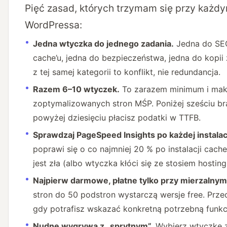
Pięć zasad, których trzymam się przy każd
WordPressa:
Jedna wtyczka do jednego zadania.
Jedna do SEO
cache’u, jedna do bezpieczeństwa, jedna do kopi
z tej samej kategorii to konflikt, nie redundancja.
Razem 6–10 wtyczek.
To zarazem minimum i mak
zoptymalizowanych stron MŚP. Poniżej sześciu br
powyżej dziesięciu płacisz podatki w TTFB.
Sprawdzaj PageSpeed Insights po każdej instalacj
poprawi się o co najmniej 20 % po instalacji cache
jest zła (albo wtyczka kłóci się ze stosiem hosting
Najpierw darmowe, płatne tylko przy mierzalnym
stron do 50 podstron wystarczą wersje free. Prze
gdy potrafisz wskazać konkretną potrzebną funkc
Nudne wygrywa z „sprytnym”.
Wybierz wtyczkę z 