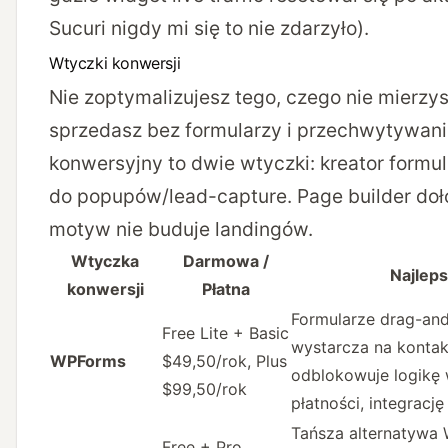
Sucuri nigdy mi się to nie zdarzyło).
Wtyczki konwersji
Nie zoptymalizujesz tego, czego nie mierzys
sprzedasz bez formularzy i przechwytywania
konwersyjny to dwie wtyczki: kreator formul
do popupów/lead-capture. Page builder dołóż
motyw nie buduje landingów.
Wtyczka
Darmowa /
Najleps
konwersji
Płatna
Formularze drag-and
Free Lite + Basic
wystarcza na kontak
WPForms
$49,50/rok, Plus
odblokowuje logikę
$99,50/rok
płatności, integrację
Tańsza alternatywa
Free + Pro