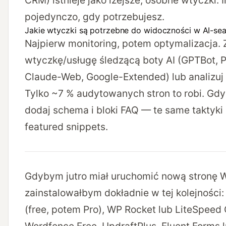
CRM) istnieje jako lżejsze, osobne wtyczki. In
pojedynczo, gdy potrzebujesz.
Jakie wtyczki są potrzebne do widoczności w AI-se
Najpierw monitoring, potem optymalizacja. Z
wtyczkę/usługę śledzącą boty AI (GPTBot, P
Claude-Web, Google-Extended) lub analizuj 
Tylko ~7 % audytowanych stron to robi. Gdy
dodaj schema i bloki FAQ — te same taktyki
featured snippets.
Gdybym jutro miał uruchomić nową stronę 
zainstalowałbym dokładnie w tej kolejności
(free, potem Pro), WP Rocket lub LiteSpeed