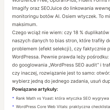
Wordfence Free, UpdraftPlus, Fluent Forms
Imagify oraz SEOJuice do linkowania wewnę
monitoringu botów AI. Osiem wtyczek. To m
maksimum.
Czego wciąż nie wiem: czy 18 % duplikató
naszych danych to bias stron, które trafiły d
problemem (efekt selekcji), czy faktycznie p
WordPressa. Pewnie prawda leży pośrodku: 
do googlowania „WordPress SEO audit” i trafi
czy inaczej, rozwiązanie jest to samo: otwór
wybierz jedną do jednego zadania, usuń dup
Powiązane artykuły:
Rank Math vs Yoast: która wtyczka SEO wygrywa 
WordPress Core Web Vitals: praktyczna checklista