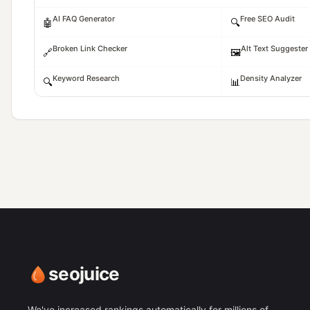
AI FAQ Generator
Free SEO Audit
🤖
🔍
Broken Link Checker
Alt Text Suggester
🔗
🖼️
Keyword Research
Density Analyzer
🔍
📊
seojuice
We've increased rankings automatically for millions of