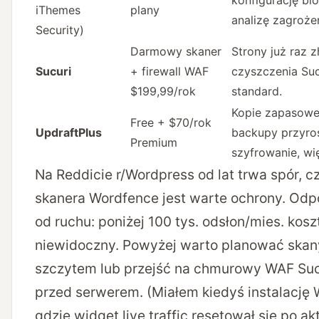
konfigurację bl
iThemes
plany
analizę zagroże
Security)
Darmowy skaner
Strony już raz 
Sucuri
+ firewall WAF
czyszczenia Suc
$199,99/rok
standard.
Kopie zapasowe
Free + $70/rok
UpdraftPlus
backupy przyro
Premium
szyfrowanie, wi
Na Reddicie r/Wordpress od lat trwa spór, c
skanera Wordfence jest warte ochrony. Odp
od ruchu: poniżej 100 tys. odsłon/mies. kosz
niewidoczny. Powyżej warto planować skan
szczytem lub przejść na chmurowy WAF Sucur
przed serwerem. (Miałem kiedyś instalację 
gdzie widget live traffic resetował się po ak