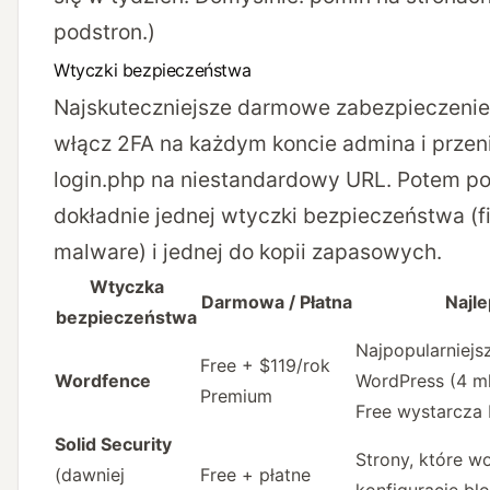
podstron.)
Wtyczki bezpieczeństwa
Najskuteczniejsze darmowe zabezpieczenie 
włącz 2FA na każdym koncie admina i przen
login.php na niestandardowy URL. Potem po
dokładnie jednej wtyczki bezpieczeństwa (fi
malware) i jednej do kopii zapasowych.
Wtyczka
Darmowa / Płatna
Najle
bezpieczeństwa
Najpopularniejsz
Free + $119/rok
Wordfence
WordPress (4 m
Premium
Free wystarcza
Solid Security
Strony, które w
(dawniej
Free + płatne