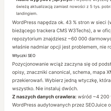
świeżą aktualizacją zamiast nowości z 5 tys. pobr
landingiem.
WordPress napędza ok. 43 % stron w sieci (
bieżącego trackera CMS W3Techs
), a w ofi
repozytorium znajdziesz ~60 000 darmowyc
właśnie nadmiar opcji jest problemem, nie 
Wtyczki SEO
Pozycjonowanie wciąż zaczyna się od podsta
opisy, znaczniki canonical, schema, mapa 
przekierowań. Wybierz jedną wtyczkę, która 
wszystko. Nie instaluj dwóch.
Z naszych danych crawlera:
wśród ~4 200 
WordPress audytowanych przez SEOJuice o