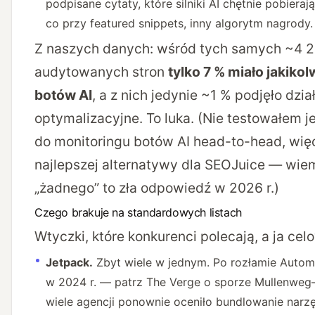
podpisane cytaty, które silniki AI chętnie pobieraj
co przy featured snippets, inny algorytm nagrody.
Z naszych danych: wśród tych samych ~4 
audytowanych stron
tylko 7 % miało jakiko
botów AI
, a z nich jedynie ~1 % podjęło dzia
optymalizacyjne. To luka. (Nie testowałem j
do monitoringu botów AI head-to-head, wię
najlepszej alternatywy dla SEOJuice — wiem
„żadnego” to zła odpowiedź w 2026 r.)
Czego brakuje na standardowych listach
Wtyczki, które konkurenci polecają, a ja ce
Jetpack.
Zbyt wiele w jednym. Po rozłamie Autom
w 2024 r. — patrz
The Verge o sporze Mullenweg
wiele agencji ponownie oceniło bundlowanie narzę