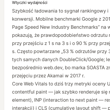
Wtyczki wydajności
Szybkość ładowania to sygnał rankingowy i
konwersji. Mobilne benchmarki Google z 2017
Page Speed New Industry Benchmarks” na 
pokazują, że prawdopodobieństwo odrzutu r
przy przejściu z 1 s na 3 s i o 90 % przy przej
s. Często powtarzane „53 % odrzutów przy 3
tych samych danych DoubleClick/Google; le
bezpośrednio web.dev, bo marka SOASTA zn
przejęciu przez Akamai w 2017 r.
Core Web Vitals to dziś trzy metryki oceny U
contentful paint — jak szybko renderuje się
element), INP (interaction to next paint — 
interakcji) i CLS (cumulative layout shift — 