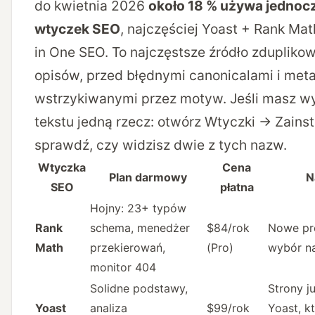
do kwietnia 2026
około 18 % używa jednoc
wtyczek SEO
, najczęściej Yoast + Rank Mat
in One SEO. To najczęstsze źródło zdupliko
opisów, przed błędnymi canonicalami i me
wstrzykiwanymi przez motyw. Jeśli masz wy
tekstu jedną rzecz: otwórz Wtyczki → Zains
sprawdź, czy widzisz dwie z tych nazw.
Wtyczka
Cena
Plan darmowy
N
SEO
płatna
Hojny: 23+ typów
Rank
schema, menedżer
$84/rok
Nowe pr
Math
przekierowań,
(Pro)
wybór na
monitor 404
Solidne podstawy,
Strony j
Yoast
analiza
$99/rok
Yoast, k