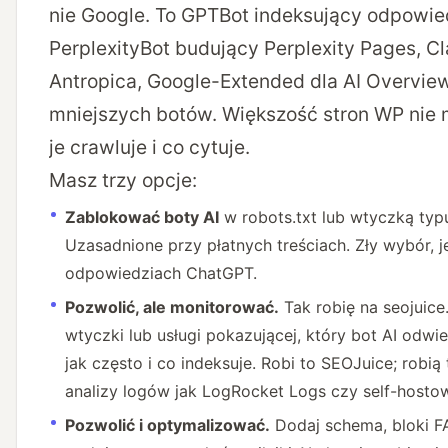
nie Google. To GPTBot indeksujący odpowie
PerplexityBot budujący Perplexity Pages, C
Antropica, Google-Extended dla AI Overviews
mniejszych botów. Większość stron WP nie m
je crawluje i co cytuje.
Masz trzy opcje:
Zablokować boty AI
w robots.txt lub wtyczką typu
Uzasadnione przy płatnych treściach. Zły wybór, j
odpowiedziach ChatGPT.
Pozwolić, ale monitorować.
Tak robię na seojuice
wtyczki lub usługi pokazującej, który bot AI odwie
jak często i co indeksuje. Robi to SEOJuice; robią
analizy logów jak LogRocket Logs czy self-host
Pozwolić i optymalizować.
Dodaj schema, bloki FA