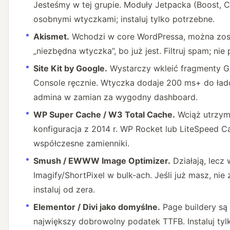
Jesteśmy w tej grupie. Moduły Jetpacka (Boost, C
osobnymi wtyczkami; instaluj tylko potrzebne.
Akismet.
Wchodzi w core WordPressa, można zosta
„niezbędna wtyczka”, bo już jest. Filtruj spam; nie 
Site Kit by Google.
Wystarczy wkleić fragmenty G
Console ręcznie. Wtyczka dodaje 200 ms+ do ład
admina w zamian za wygodny dashboard.
WP Super Cache / W3 Total Cache.
Wciąż utrzym
konfiguracja z 2014 r. WP Rocket lub LiteSpeed C
współczesne zamienniki.
Smush / EWWW Image Optimizer.
Działają, lecz 
Imagify/ShortPixel w bulk-ach. Jeśli już masz, nie z
instaluj od zera.
Elementor / Divi jako domyślne.
Page buildery są 
największy dobrowolny podatek TTFB. Instaluj tyl