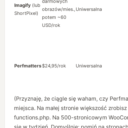
darmowych
Imagify
(lub
obrazów/mies.,
Uniwersalna
ShortPixel)
potem ~60
USD/rok
Perfmatters
$24,95/rok
Uniwersalna
(Przyznaję, że ciągle się waham, czy Perfma
miejsca. Na małej stronie większość zrobisz
functions.php. Na 500-stronicowym WooC
się w tydzień. Domyślnie: pomiń na stronac