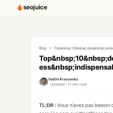
seojuice
Blog
Top&nbsp;10&nbsp;des&nbsp;exten
Top&nbsp;10&nbsp;d
ess&nbsp;indispensa
Vadim Kravcenko
· Updated · 11 min read
TL;DR :
Vous n’avez pas besoin d