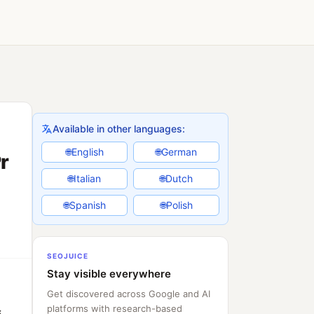
Available in other languages:
English
German
🌐
🌐
r
Italian
Dutch
🌐
🌐
Spanish
Polish
🌐
🌐
SEOJUICE
Stay visible everywhere
Get discovered across Google and AI
platforms with research-based