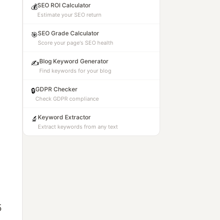
SEO ROI Calculator
💰
Estimate your SEO return
SEO Grade Calculator
🎯
Score your page's SEO health
Blog Keyword Generator
✍️
Find keywords for your blog
GDPR Checker
🔒
Check GDPR compliance
Keyword Extractor
🔬
Extract keywords from any text
5