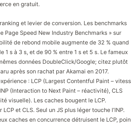
ce en gratuit.
e ranking et levier de conversion. Les benchmarks
le Page Speed New Industry Benchmarks » sur
abilité de rebond mobile augmente de 32 % quand
1 s à 3 s, et de 90 % entre 1 s et 5 s. Le fameux
 mêmes données DoubleClick/Google; citez plutôt
ru après son rachat par Akamai en 2017.
xpérience : LCP (Largest Contentful Paint – vites
NP (Interaction to Next Paint – réactivité), CLS
ité visuelle). Les caches bougent le LCP.
r LCP et CLS. Seul un JS plus léger touche l’INP.
eux caches en concurrence détruisent le LCP, poin