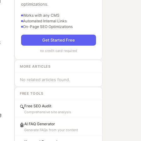
i
optimizations.
Works with any CMS
Automated Internal Links
On-Page SEO Optimizations
Get Started Free
s
no credit card required
MORE ARTICLES
No related articles found.
FREE TOOLS
Free SEO Audit
🔍
Comprehensive site analysis
e
AI FAQ Generator
🤖
Generate FAQs from your content