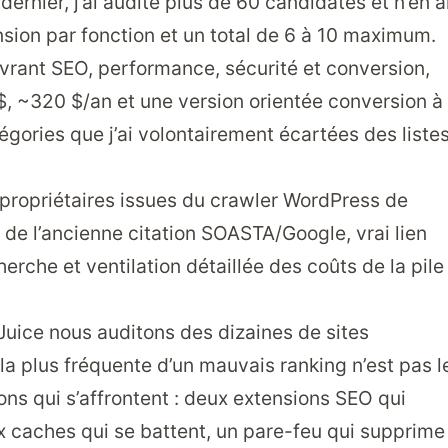
ernier, j’ai audité plus de 60 candidates et n’en a
ension par fonction et un total de 6 à 10 maximum.
vrant SEO, performance, sécurité et conversion,
 $, ~320 $/an et une version orientée conversion à
égories que j’ai volontairement écartées des liste
ropriétaires issues du crawler WordPress de
e l’ancienne citation SOASTA/Google, vrai lien
erche et ventilation détaillée des coûts de la pile
OJuice nous auditons des dizaines de sites
la plus fréquente d’un mauvais ranking n’est pas l
ons qui s’affrontent : deux extensions SEO qui
x caches qui se battent, un pare-feu qui supprime