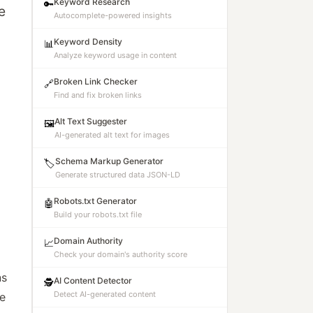
Keyword Research
🔑
e
Autocomplete-powered insights
Keyword Density
📊
Analyze keyword usage in content
Broken Link Checker
🔗
Find and fix broken links
Alt Text Suggester
🖼️
AI-generated alt text for images
Schema Markup Generator
🏷️
Generate structured data JSON-LD
Robots.txt Generator
🤖
Build your robots.txt file
Domain Authority
📈
Check your domain's authority score
ns
AI Content Detector
🕵️
Detect AI-generated content
de