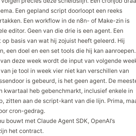
 volgen precies deze scheidslijn. Een cronjob draa
ma. Een gepland script doorloopt een reeks
rtakken. Een workflow in de n8n- of Make-zin is
le editor. Geen van die drie is een agent. Een
 op basis van wat hij zojuist heeft geleerd. Hij
, een doel en een set tools die hij kan aanroepen.
t van deze week wordt de input van volgende wee
 van je tool in week vier niet kan verschillen van
ssendoor is gebeurd, is het geen agent. De meest
n kwartaal heb gebenchmarkt, inclusief enkele in
p
, zitten aan de script-kant van die lijn. Prima, ma
oor cron-gedrag.
je nu bouwt met Claude Agent SDK, OpenAI’s
ijn het contract.