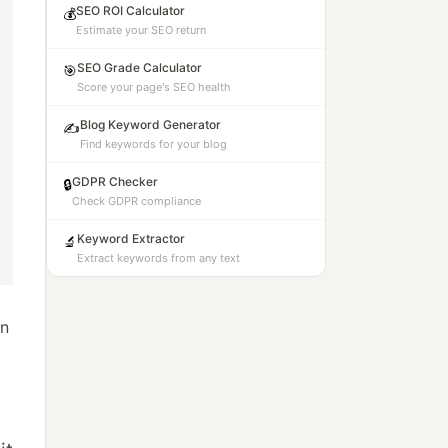
SEO ROI Calculator
💰
Estimate your SEO return
SEO Grade Calculator
🎯
Score your page's SEO health
Blog Keyword Generator
✍️
Find keywords for your blog
GDPR Checker
🔒
Check GDPR compliance
Keyword Extractor
🔬
Extract keywords from any text
an