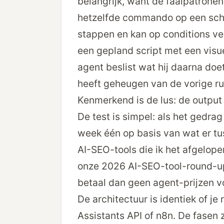
belangrijk, want de faal­patronen
hetzelfde commando op een sche
stappen en kan op conditions ve
een gepland script met een visue
agent beslist wat hij daarna doet
heeft geheugen van de vorige run
Kenmerkend is de lus: de outpu
De test is simpel: als het gedrag
week één op basis van wat er tu
AI-SEO-tools die ik het afgelope
onze 2026 AI-SEO-tool-round-u
betaal dan geen agent-prijzen v
De architectuur is identiek of 
Assistants API of n8n. De fasen z