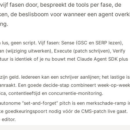
 vijf fasen door, bespreekt de tools per fase, de
eken, de beslisboom voor wanneer een agent overki
ing.
lus, geen script. Vijf fasen: Sense (GSC en SERP lezen),
n (wijziging uitwerken), Execute (patch schrijven), Verify
ctuur is identiek of je nu bouwt met Claude Agent SDK plus
ijn geld. Iedereen kan een schrijver aanlijnen; het lastige is
aanraakt. Een goede decide-stap combineert week-op-week
ica, contentleeftijd en concurrentie-monitoring.
g autonome “set-and-forget” pitch is een merkschade-ramp i
jke goedkeurings­poort nodig vóór de CMS-patch live gaat.
 editor.