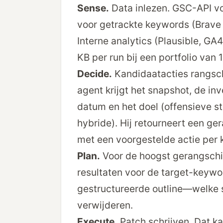
Sense.
Data inlezen. GSC-API vo
voor getrackte keywords (Brave 
Interne analytics (Plausible, G
KB per run bij een portfolio van 
Decide.
Kandidaatacties rangschi
agent krijgt het snapshot, de in
datum en het doel (offensieve s
hybride). Hij retourneert een ger
met een voorgestelde actie per 
Plan.
Voor de hoogst gerangschi
resultaten voor de target-keywo
gestructureerde outline—welke s
verwijderen.
Execute.
Patch schrijven. Dat ka