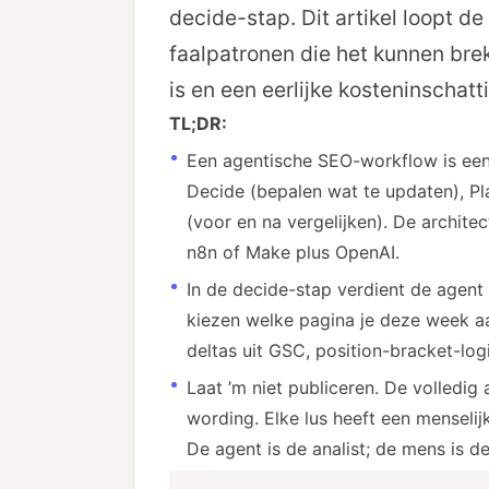
decide-stap. Dit artikel loopt de
faal­patronen die het kunnen br
is en een eerlijke kosten­inschatt
TL;DR:
Een agentische SEO-workflow is een 
Decide (bepalen wat te updaten), Pla
(voor en na vergelijken). De archite
n8n of Make plus OpenAI.
In de decide-stap verdient de agent z
kiezen welke pagina je deze week 
deltas uit GSC, position-bracket-log
Laat ’m niet publiceren. De volledi
wording. Elke lus heeft een menseli
De agent is de analist; de mens is de