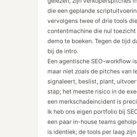
gelezen, zijn verkoperspitches in
die een geplande scriptuitvoer
vervolgens twee of drie tools di
content­machine die nul toezicht
demo te boeken. Tegen de tijd da
bij de intro.
Een agentische SEO-workflow is 
maar niet zoals de pitches van l
signaleert, beslist, plant, uitvo
stap; het meeste risico in de ex
een merkschade­incident is prec
Ik heb ons eigen portfolio bij SE
een paar in-house teams geholpe
is identiek; de tools per laag zij