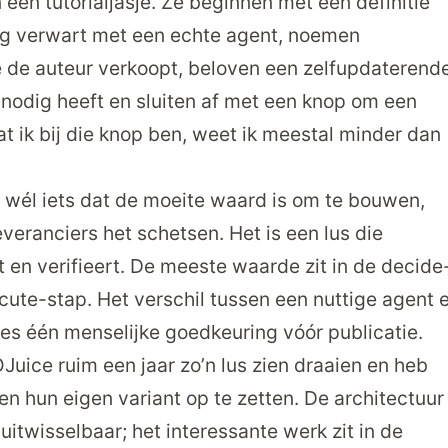
 een tutorialjasje. Ze beginnen met een definitie
ing verwart met een echte agent, noemen
e de auteur verkoopt, beloven een zelf­updaterend
 nodig heeft en sluiten af met een knop om een
t ik bij die knop ben, weet ik meestal minder dan
wél iets dat de moeite waard is om te bouwen,
everanciers het schetsen. Het is een lus die
ert en verifieert. De meeste waarde zit in de decide
ecute-stap. Het verschil tussen een nuttige agent 
ies één menselijke goedkeuring vóór publicatie.
OJuice ruim een jaar zo’n lus zien draaien en heb
n hun eigen variant op te zetten. De architectuur
n uitwisselbaar; het interessante werk zit in de