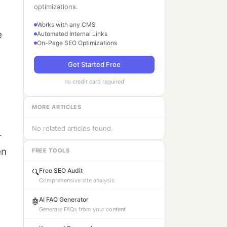
optimizations.
Works with any CMS
e
Automated Internal Links
On-Page SEO Optimizations
Get Started Free
no credit card required
MORE ARTICLES
No related articles found.
-
en
FREE TOOLS
Free SEO Audit
🔍
Comprehensive site analysis
AI FAQ Generator
🤖
Generate FAQs from your content