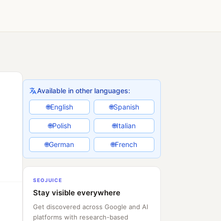
Available in other languages:
English
Spanish
🌐
🌐
Polish
Italian
🌐
🌐
German
French
🌐
🌐
SEOJUICE
Stay visible everywhere
Get discovered across Google and AI
platforms with research-based