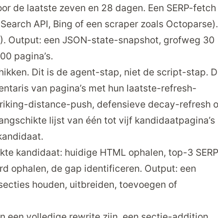
or de laatste zeven en 28 dagen. Een SERP-fetch
Search API, Bing of een scraper zoals Octoparse).
A4). Output: een JSON-state-snapshot, grofweg 30
100 pagina’s.
kken. Dit is de agent-stap, niet de script-stap. 
ventaris van pagina’s met hun laatste-refresh-
triking-distance-push, defensieve decay-refresh o
angschikte lijst van één tot vijf kandidaat­pagina’s
kandidaat.
kte kandidaat: huidige HTML ophalen, top-3 SERP
rd ophalen, de gap identificeren. Output: een
ecties houden, uitbreiden, toevoegen of
n een volledige rewrite zijn, een sectie-addition,