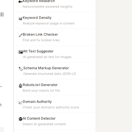
Keyword Research
🔑
Autocomplete-powered insights
ll
Keyword Density
📊
Analyze keyword usage in content
Broken Link Checker
🔗
Find and fix broken links
Alt Text Suggester
🖼️
AI-generated alt text for images
Schema Markup Generator
🏷️
Generate structured data JSON-LD
Robots.txt Generator
🤖
-
Build your robots.txt file
Domain Authority
📈
n
Check your domain's authority score
AI Content Detector
🕵️
Detect AI-generated content