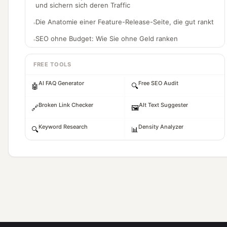
und sichern sich deren Traffic
Die Anatomie einer Feature-Release-Seite, die gut rankt
SEO ohne Budget: Wie Sie ohne Geld ranken
FREE TOOLS
AI FAQ Generator
Free SEO Audit
🤖
🔍
Broken Link Checker
Alt Text Suggester
🔗
🖼️
Keyword Research
Density Analyzer
🔍
📊