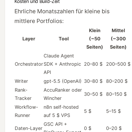
Kosten und Build-Zeit
Ehrliche Monatszahlen für kleine bis
mittlere Portfolios:
Klein
Mittel
Layer
Tool
(~50
(~300
Seiten)
Seiten)
Claude Agent
Orchestrator
SDK + Anthropic
20–80 $
200–500 $
API
Writer
gpt-5.5 (OpenAI)
30–80 $
80–200 $
Rank-
AccuRanker oder
30–50 $
80–150 $
Tracker
Wincher
Workflow-
n8n self-hosted
5 $
5–15 $
Runner
auf 5 $ VPS
GSC API +
Daten-Layer
0 $
0–20 $