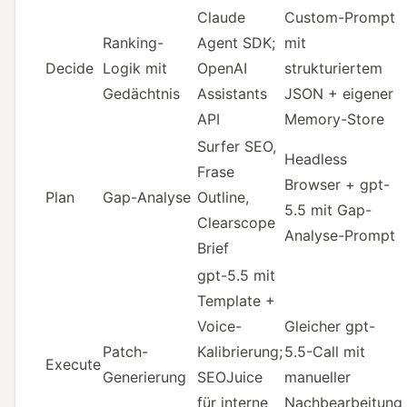
Claude
Custom-Prompt
Ranking-
Agent SDK;
mit
Decide
Logik mit
OpenAI
strukturiertem
Gedächtnis
Assistants
JSON + eigener
API
Memory-Store
Surfer SEO,
Headless
Frase
Browser + gpt-
Plan
Gap-Analyse
Outline,
5.5 mit Gap-
Clearscope
Analyse-Prompt
Brief
gpt-5.5 mit
Template +
Voice-
Gleicher gpt-
Patch-
Kalibrierung;
5.5-Call mit
Execute
Generierung
SEOJuice
manueller
für interne
Nachbearbeitung