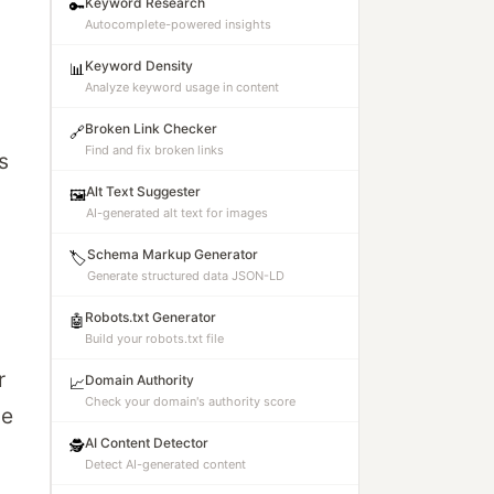
Keyword Research
🔑
Autocomplete-powered insights
Keyword Density
📊
Analyze keyword usage in content
Broken Link Checker
🔗
Find and fix broken links
s
Alt Text Suggester
🖼️
AI-generated alt text for images
Schema Markup Generator
🏷️
Generate structured data JSON-LD
Robots.txt Generator
🤖
Build your robots.txt file
r
Domain Authority
📈
Check your domain's authority score
de
AI Content Detector
🕵️
Detect AI-generated content