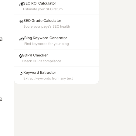
SEO ROI Calculator
💰
Estimate your SEO return
SEO Grade Calculator
🎯
Score your page's SEO health
a
a
Blog Keyword Generator
✍️
Find keywords for your blog
GDPR Checker
🔒
Check GDPR compliance
Keyword Extractor
🔬
Extract keywords from any text
e