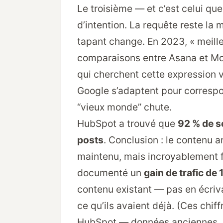
Le troisième — et c’est celui qu
d’intention. La requête reste la
tapant change. En 2023, « meilleu
comparaisons entre Asana et Mo
qui cherchent cette expression v
Google s’adaptent pour correspo
“vieux monde” chute.
HubSpot a trouvé que
92 % de s
posts
. Conclusion : le contenu 
maintenu, mais incroyablement fra
documenté un
gain de trafic de
contenu existant — pas en écriva
ce qu’ils avaient déjà. (Ces chif
HubSpot — données anciennes, m