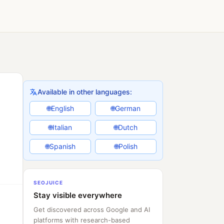
Available in other languages:
English
German
🌐
🌐
Italian
Dutch
🌐
🌐
Spanish
Polish
🌐
🌐
SEOJUICE
Stay visible everywhere
Get discovered across Google and AI
platforms with research-based