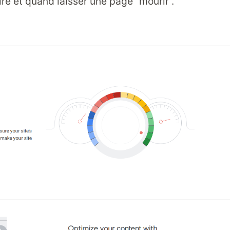
ire et quand laisser une page “mourir”.