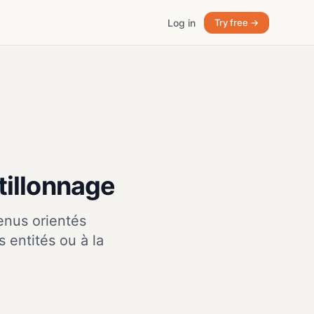
Log in
Try free →
tillonnage
enus orientés
 entités ou à la