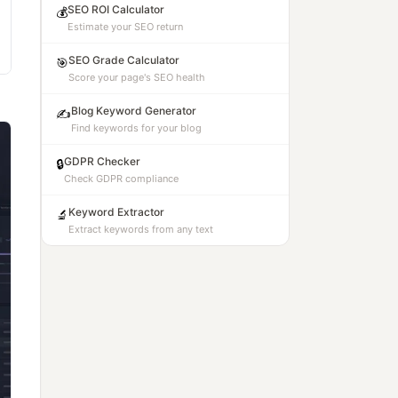
SEO ROI Calculator
💰
Estimate your SEO return
SEO Grade Calculator
🎯
Score your page's SEO health
Blog Keyword Generator
✍️
Find keywords for your blog
GDPR Checker
🔒
Check GDPR compliance
Keyword Extractor
🔬
Extract keywords from any text