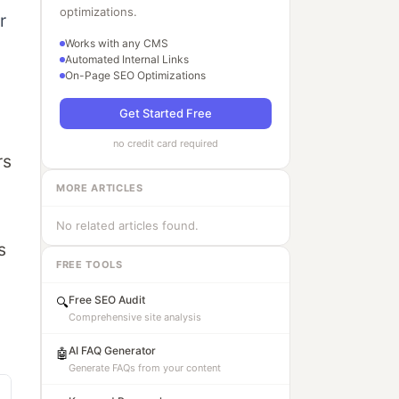
optimizations.
r
Works with any CMS
Automated Internal Links
On-Page SEO Optimizations
Get Started Free
no credit card required
rs
MORE ARTICLES
No related articles found.
s
FREE TOOLS
Free SEO Audit
🔍
Comprehensive site analysis
AI FAQ Generator
🤖
Generate FAQs from your content