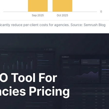
cantly reduce per-client costs for agencies. Source:
Semrush Blog