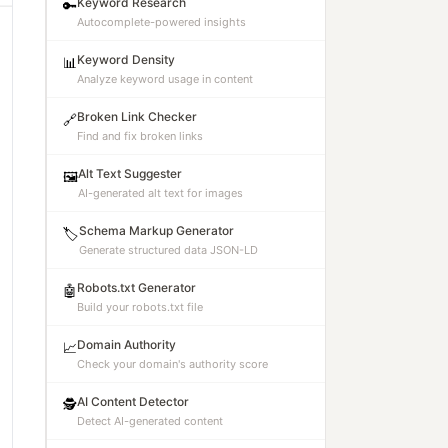
Keyword Research
🔑
Autocomplete-powered insights
Keyword Density
📊
Analyze keyword usage in content
Broken Link Checker
🔗
Find and fix broken links
Alt Text Suggester
🖼️
AI-generated alt text for images
Schema Markup Generator
🏷️
Generate structured data JSON-LD
Robots.txt Generator
🤖
Build your robots.txt file
Domain Authority
📈
Check your domain's authority score
AI Content Detector
🕵️
Detect AI-generated content