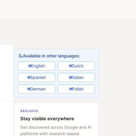
Available in other languages:
English
Dutch
🌐
🌐
Spanish
Italian
🌐
🌐
German
Polish
🌐
🌐
SEOJUICE
Stay visible everywhere
Get discovered across Google and AI
platforms with research-based