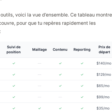
 outils, voici la vue d’ensemble. Ce tableau montre
couvre, pour que tu repères rapidement les
:
Suivi de
Prix de
Maillage
Contenu
Reporting
position
départ
✓
—
✓
✓
$140/mo
✓
—
✓
✓
$129/mo
✓
—
✓
✓
$65/mo
✓
—
—
✓
$99/mo
✓
✓
✓
✓
$35/mo