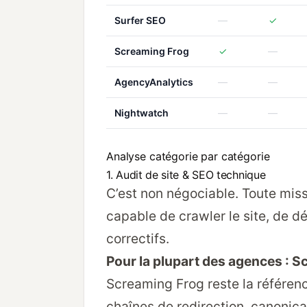
Surfer SEO
—
✓
Screaming Frog
✓
—
AgencyAnalytics
—
—
Nightwatch
—
—
Analyse catégorie par catégorie
1. Audit de site & SEO technique
C’est non négociable. Toute missi
capable de crawler le site, de d
correctifs.
Pour la plupart des agences : S
Screaming Frog reste la référen
chaînes de redirection, canonica