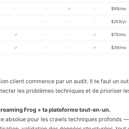
—
—
✓
—
$99/mo
—
—
—
—
$259/yr
✓
—
—
✓
$79/mo
✓
—
—
✓
$39/mo
on client commence par un audit. Il te faut un out
étecter les problèmes techniques et de prioriser le
creaming Frog + ta plateforme tout-en-un.
ce absolue pour les crawls techniques profonds —
lisation, validation des données structurées, tout 