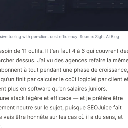
e tooling with per-client cost efficiency. Source:
Sight AI Blog
esoin de 11 outils. Il t’en faut 4 à 6 qui couvrent de
archer dessus. J’ai vu des agences refaire la mêm
s’abonnent à tout pendant une phase de croissance
u’un finit par calculer le coût logiciel par client e
t plus en software qu’en salaires juniors.
une stack légère et efficace — et je préfère être
lement neutre sur le sujet, puisque SEOJuice fait
Je vais être honnête sur les cas où il a du sens, et
.