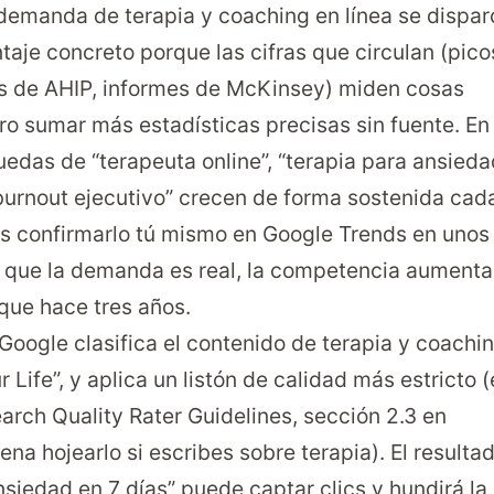
a demanda de terapia y coaching en línea se dispar
aje concreto porque las cifras que circulan (pico
s de AHIP, informes de McKinsey) miden cosas
ro sumar más estadísticas precisas sin fuente. En
edas de “terapeuta online”, “terapia para ansieda
 burnout ejecutivo” crecen de forma sostenida cad
s confirmarlo tú mismo en
Google Trends
en unos
s que la demanda es real, la competencia aumenta
que hace tres años.
 Google clasifica el contenido de terapia y coachi
ife”, y aplica un listón de calidad más estricto (
arch Quality Rater Guidelines
, sección 2.3 en
pena hojearlo si escribes sobre terapia). El resulta
nsiedad en 7 días” puede captar clics y hundirá la