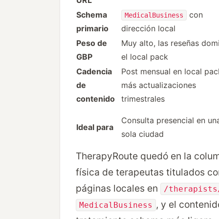
URL
Schema
con
MedicalBusiness
primario
dirección local
Peso de
Muy alto, las reseñas dom
GBP
el local pack
Cadencia
Post mensual en local pac
de
más actualizaciones
contenido
trimestrales
Consulta presencial en un
Ideal para
sola ciudad
TherapyRoute quedó en la colum
física de terapeutas titulados c
páginas locales en
/therapists
, y el conteni
MedicalBusiness