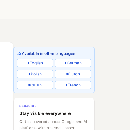
Available in other languages:
English
German
🌐
🌐
Polish
Dutch
🌐
🌐
Italian
French
🌐
🌐
SEOJUICE
Stay visible everywhere
Get discovered across Google and AI
platforms with research-based