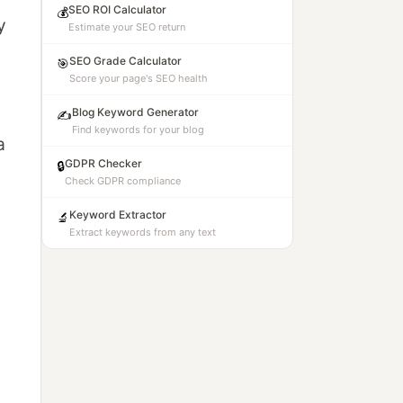
SEO ROI Calculator
💰
y
Estimate your SEO return
SEO Grade Calculator
🎯
Score your page's SEO health
Blog Keyword Generator
✍️
Find keywords for your blog
a
GDPR Checker
🔒
Check GDPR compliance
Keyword Extractor
🔬
Extract keywords from any text