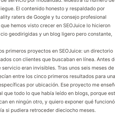
de servicio por modalidad. Muestra tu número de
liegue. El contenido honesto y respaldado por
lity raters de Google y tu consejo profesional
 que hemos visto crecer en SEOJuice lo hicieron
io geodirigidas y un blog ligero pero constante,
s primeros proyectos en SEOJuice: un directorio
lados con clientes que buscaban en línea. Antes d
e servicio eran invisibles. Tras unos seis meses de
ecían entre los cinco primeros resultados para un
específicas por ubicación. Ese proyecto me enseñ
 que todo lo que había leído en blogs, porque es
ican en ningún otro, y quiero exponer qué funcionó
ía si pudiera retroceder dieciocho meses.