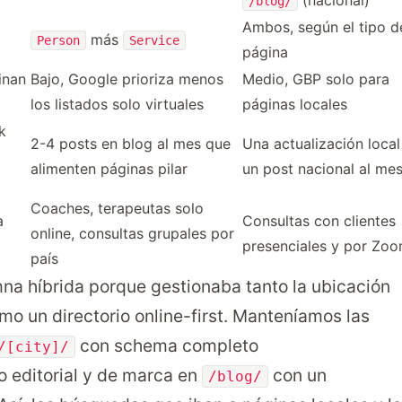
(nacional)
/blog/
Ambos, según el tipo d
más
Person
Service
página
inan
Bajo, Google prioriza menos
Medio, GBP solo para
los listados solo virtuales
páginas locales
k
2-4 posts en blog al mes que
Una actualización local
alimenten páginas pilar
un post nacional al me
Coaches, terapeutas solo
a
Consultas con clientes
online, consultas grupales por
presenciales y por Zo
país
na híbrida porque gestionaba tanto la ubicación
omo un directorio online-first. Manteníamos las
con schema completo
/[city]/
do editorial y de marca en
con un
/blog/