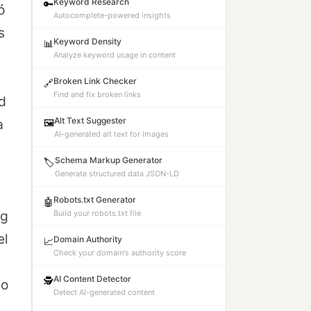
Keyword Research
🔑
ó
Autocomplete-powered insights
s
Keyword Density
📊
Analyze keyword usage in content
Broken Link Checker
🔗
Find and fix broken links
d
Alt Text Suggester
a
🖼️
AI-generated alt text for images
Schema Markup Generator
🏷️
Generate structured data JSON-LD
Robots.txt Generator
🤖
ng
Build your robots.txt file
el
Domain Authority
📈
Check your domain's authority score
AI Content Detector
🕵️
do
Detect AI-generated content