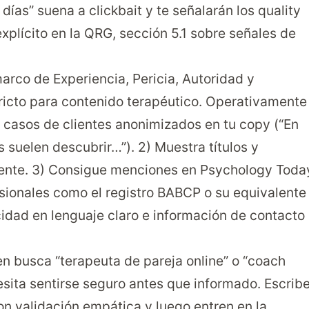
días” suena a clickbait y te señalarán los quality
xplícito en la QRG, sección 5.1 sobre señales de
marco de Experiencia, Pericia, Autoridad y
ricto para contenido terapéutico. Operativamente
ra casos de clientes anonimizados en tu copy (“En
s suelen descubrir…”). 2) Muestra títulos y
nente. 3) Consigue menciones en
Psychology Toda
esionales como el
registro BABCP
o su equivalente
acidad en lenguaje claro e información de contacto
 busca “terapeuta de pareja online” o “coach
esita sentirse seguro antes que informado. Escrib
on validación empática y luego entren en la