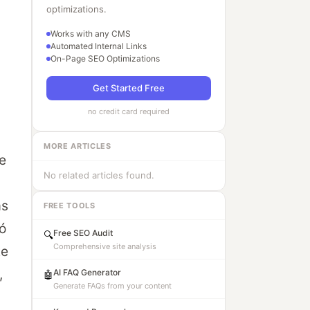
optimizations.
Works with any CMS
Automated Internal Links
On-Page SEO Optimizations
Get Started Free
no credit card required
MORE ARTICLES
e
No related articles found.
as
FREE TOOLS
ó
Free SEO Audit
🔍
Comprehensive site analysis
te
,
AI FAQ Generator
🤖
Generate FAQs from your content