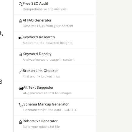
Free SEO Audit
🔍
Comprehensive site analysis
AI FAQ Generator
🤖
Generate FAQs from your content
t,
Keyword Research
🔑
Autocomplete-powered insights
Keyword Density
📊
Analyze keyword usage in content
Broken Link Checker
🔗
Find and fix broken links
3
Alt Text Suggester
🖼️
AI-generated alt text for images
Schema Markup Generator
🏷️
Generate structured data JSON-LD
Robots.txt Generator
🤖
Build your robots.txt file