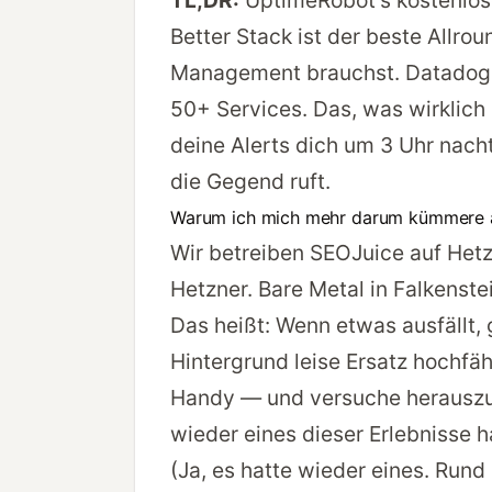
TL;DR:
UptimeRobot’s kostenlose 
Better Stack ist der beste Allro
Management brauchst. Datadog u
50+ Services. Das, was wirklich 
deine Alerts dich um 3 Uhr nach
die Gegend ruft.
Warum ich mich mehr darum kümmere al
Wir betreiben SEOJuice auf Hetz
Hetzner. Bare Metal in Falkenste
Das heißt: Wenn etwas ausfällt, 
Hintergrund leise Ersatz hochfä
Handy — und versuche herauszuf
wieder eines dieser Erlebnisse h
(Ja, es hatte wieder eines. Run