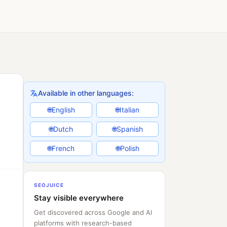
Available in other languages:
English
Italian
🌐
🌐
Dutch
Spanish
🌐
🌐
French
Polish
🌐
🌐
SEOJUICE
Stay visible everywhere
Get discovered across Google and AI
platforms with research-based