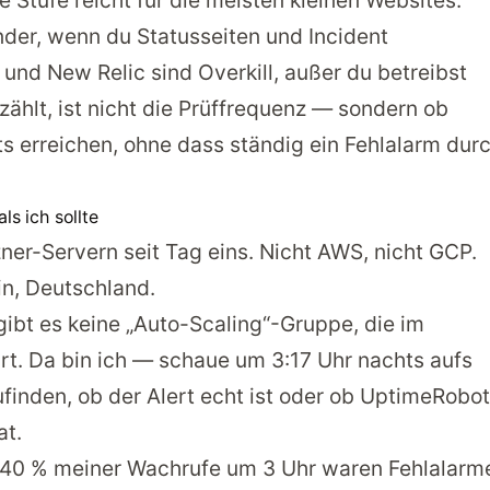
Stufe reicht für die meisten kleinen Websites.
under, wenn du Statusseiten und Incident
nd New Relic sind Overkill, außer du betreibst
zählt, ist nicht die Prüffrequenz — sondern ob
ts erreichen, ohne dass ständig ein Fehlalarm dur
s ich sollte
ner-Servern seit Tag eins. Nicht AWS, nicht GCP.
in, Deutschland.
gibt es keine „Auto-Scaling“-Gruppe, die im
hrt. Da bin ich — schaue um 3:17 Uhr nachts aufs
inden, ob der Alert echt ist oder ob UptimeRobot
at.
d 40 % meiner Wachrufe um 3 Uhr waren Fehlalarm