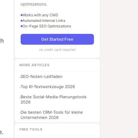
optimizations.
Works with any CMS
Automated Internal Links
On-Page SEO Optimizations
Get Started Free
ch
no credit card required
MORE ARTICLES
SEO-Noten-Leitfaden
Top KI-Textwerkzeuge 2026
Beste Social-Media-Planungstools
2026
Die besten CRM-Tools für kleine
Unternehmen 2026
FREE TOOLS
e.