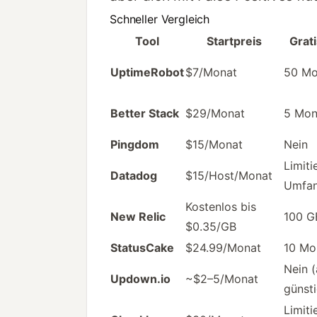
Schneller Vergleich
Tool
Startpreis
Grat
UptimeRobot
$7/Monat
50 Mo
Better Stack
$29/Monat
5 Mon
Pingdom
$15/Monat
Nein
Limi­ti
Datadog
$15/Host/Monat
Umfa
Kostenlos bis
New Relic
100 G
$0.35/GB
StatusCake
$24.99/Monat
10 Mo
Nein 
Updown.io
~$2–5/Monat
günsti
Limi­ti