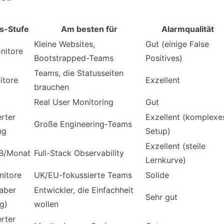
is-Stufe
Am besten für
Alarmqualität
Kleine Websites,
Gut (einige False
nitore
Bootstrapped-Teams
Positives)
Teams, die Statusseiten
itore
Exzellent
brauchen
Real User Monitoring
Gut
erter
Exzellent (komplexe
Große Engineering-Teams
ng
Setup)
Exzellent (steile
B/Monat
Full-Stack Observability
Lernkurve)
nitore
UK/EU-fokussierte Teams
Solide
(aber
Entwickler, die Einfachheit
Sehr gut
g)
wollen
erter