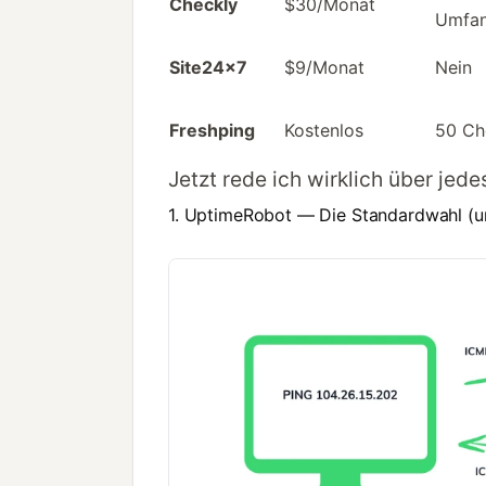
Checkly
$30/Monat
Umfa
Site24x7
$9/Monat
Nein
Freshping
Kostenlos
50 Ch
Jetzt rede ich wirklich über jede
1. UptimeRobot — Die Standardwahl (un