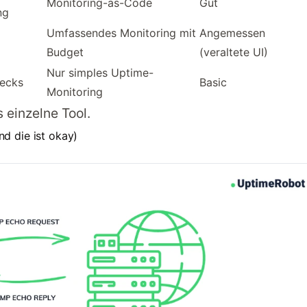
Monitoring-as-Code
Gut
ng
Umfassendes Monitoring mit
Angemessen
Budget
(veraltete UI)
Nur simples Uptime-
ecks
Basic
Monitoring
s einzelne Tool.
d die ist okay)