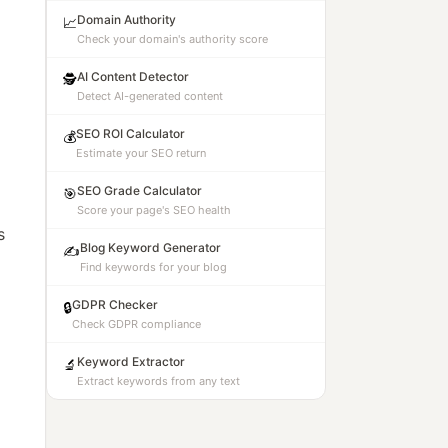
Domain Authority
📈
Check your domain's authority score
AI Content Detector
🕵️
Detect AI-generated content
SEO ROI Calculator
💰
Estimate your SEO return
SEO Grade Calculator
🎯
Score your page's SEO health
s
Blog Keyword Generator
✍️
Find keywords for your blog
GDPR Checker
🔒
Check GDPR compliance
Keyword Extractor
🔬
Extract keywords from any text