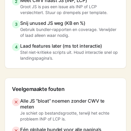
Meet CWV naast JS (INP, LCP)
2
Groot JS is pas een issue als INP of LCP
verslechtert. Stuur op drempels per template.
Snij unused JS weg (KB en %)
3
Gebruik bundler-rapporten en coverage. Verwijder
of laad alleen waar nodig.
Laad features later (ms tot interactie)
4
Stel niet-kritieke scripts uit. Houd interactie snel op
landingspagina’s.
Veelgemaakte fouten
Alle JS “bloat” noemen zonder CWV te
meten
Je schiet op bestandsgrootte, terwijl het echte
probleem INP of LCP is.
Eén globale bundel voor alle pagina’s