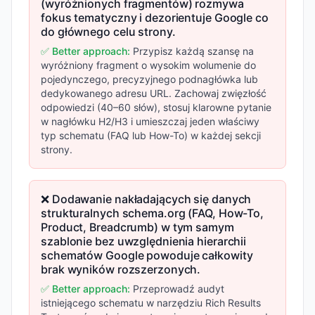
(wyróżnionych fragmentów) rozmywa
fokus tematyczny i dezorientuje Google co
do głównego celu strony.
✅ Better approach:
Przypisz każdą szansę na
wyróżniony fragment o wysokim wolumenie do
pojedynczego, precyzyjnego podnagłówka lub
dedykowanego adresu URL. Zachowaj zwięzłość
odpowiedzi (40–60 słów), stosuj klarowne pytanie
w nagłówku H2/H3 i umieszczaj jeden właściwy
typ schematu (FAQ lub How-To) w każdej sekcji
strony.
❌ Dodawanie nakładających się danych
strukturalnych schema.org (FAQ, How-To,
Product, Breadcrumb) w tym samym
szablonie bez uwzględnienia hierarchii
schematów Google powoduje całkowity
brak wyników rozszerzonych.
✅ Better approach:
Przeprowadź audyt
istniejącego schematu w narzędziu Rich Results