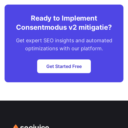
Ready to Implement
Consentmodus v2 mitigatie?
Get expert SEO insights and automated
optimizations with our platform.
Get Started Free
seojuice