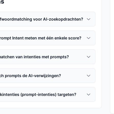
ns
refwoordmatching voor AI-zoekopdrachten?
rompt Intent meten met één enkele score?
 matchen van intenties met prompts?
ch prompts de AI-verwijzingen?
intenties (prompt-intenties) targeten?