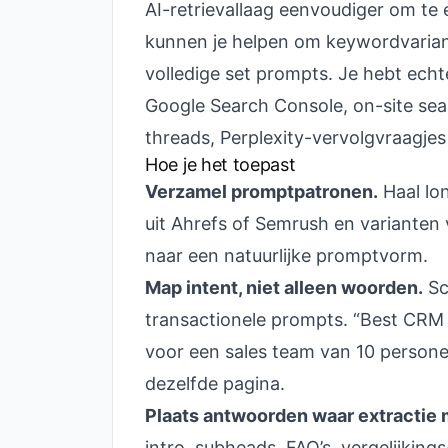
AI-retrievallaag eenvoudiger om te
kunnen je helpen om keywordvariant
volledige set prompts. Je hebt echt
Google Search Console, on-site sea
threads, Perplexity-vervolgvraagje
Hoe je het toepast
Verzamel promptpatronen.
Haal lon
uit Ahrefs of Semrush en varianten
naar een natuurlijke promptvorm.
Map intent, niet alleen woorden.
Sc
transactionele prompts. “Best CRM 
voor een sales team van 10 person
dezelfde pagina.
Plaats antwoorden waar extractie m
intro, subheads, FAQ’s, vergelijkings