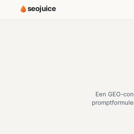
seojuice
Een GEO-conc
promptformuler