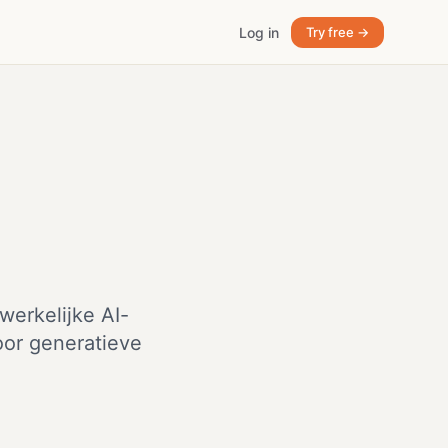
Log in
Try free →
erkelijke AI-
oor generatieve