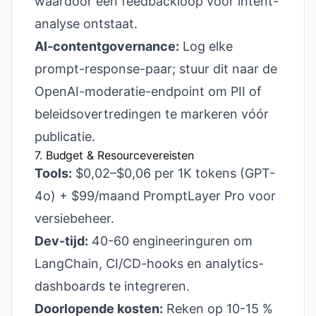
waardoor een feedbackloop voor intent-
analyse ontstaat.
AI-contentgovernance:
Log elke
prompt-response-paar; stuur dit naar de
OpenAI-moderatie-endpoint om PII of
beleids­overtredingen te markeren vóór
publicatie.
7. Budget & Resourcevereisten
Tools:
$0,02–$0,06 per 1K tokens (GPT-
4o) + $99/maand PromptLayer Pro voor
versiebeheer.
Dev-tijd:
40-60 engineeringuren om
LangChain, CI/CD-hooks en analytics-
dashboards te integreren.
Doorlopende kosten:
Reken op 10-15 %