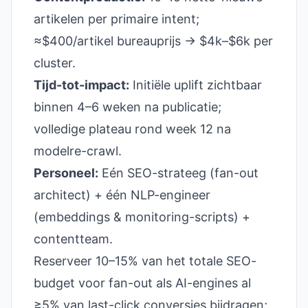
artikelen per primaire intent;
≈$400/artikel bureauprijs → $4k–$6k per
cluster.
Tijd-tot-impact:
Initiële uplift zichtbaar
binnen 4–6 weken na publicatie;
volledige plateau rond week 12 na
modelre-crawl.
Personeel:
Eén SEO-strateeg (fan-out
architect) + één NLP-engineer
(embeddings & monitoring-scripts) +
contentteam.
Reserveer 10–15% van het totale SEO-
budget voor fan-out als AI-engines al
≥5% van last-click conversies bijdragen;