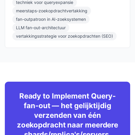
techniek voor queryexpansie
meerstaps-zoekopdrachtvertakking
fan-outpatroon in AI-zoeksystemen
LLM fan-out-architectuur
vertakkingsstrategie voor zoekopdrachten (SEO)
Ready to Implement Query-
fan-out — het gelijktijdig
verzenden van één
zoekopdracht naar meerdere
shards/replica's/servers,