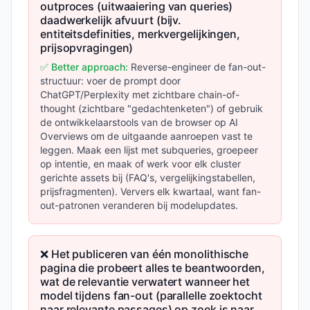
outproces (uitwaaiering van queries)
daadwerkelijk afvuurt (bijv.
entiteitsdefinities, merkvergelijkingen,
prijsopvragingen)
✅ Better approach:
Reverse-engineer de fan-out-
structuur: voer de prompt door
ChatGPT/Perplexity met zichtbare chain-of-
thought (zichtbare "gedachtenketen") of gebruik
de ontwikkelaarstools van de browser op AI
Overviews om de uitgaande aanroepen vast te
leggen. Maak een lijst met subqueries, groepeer
op intentie, en maak of werk voor elk cluster
gerichte assets bij (FAQ's, vergelijkingstabellen,
prijsfragmenten). Ververs elk kwartaal, want fan-
out-patronen veranderen bij modelupdates.
❌ Het publiceren van één monolithische
pagina die probeert alles te beantwoorden,
wat de relevantie verwatert wanneer het
model tijdens fan-out (parallelle zoektocht
naar relevante passages) op zoek is naar