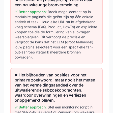
een nauwkeurige bronvermelding.
✅ Better approach:
Breek mega-content op in
modulaire pagina's die geënt zijn op één enkele
entiteit of taak. Houd elke URL strikt afgebakend,
voeg schema (FAQ, Product, HowTo) en expliciete
koppen toe die de formulering van subvragen
weerspiegelen. Dit verhoogt de precisie en
vergroot de kans dat het LLM (groot taalmodel)
jouw pagina selecteert voor een specifieke fan-
out-aanroep (tegelijk meerdere bronnen
opvragen).
❌ Het bijhouden van posities voor het
primaire zoekwoord, maar nooit het meten
van het vermeldingsaandeel over de
uitwaaierende subzoekopdrachten,
waardoor overwinningen en verliezen
onopgemerkt blijven.
✅ Better approach:
Stel een monitoringscript in
met SERP-API's (SerpAPI, Zenserp) om wekelijks