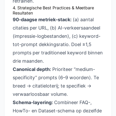
retrainen.
4. Strategische Best Practices & Meetbare
Resultaten
90-daagse metriek-stack:
(a) aantal
citaties per URL, (b) AI-verkeersaandeel
(impressie-logbestanden), (c) keyword-
tot-prompt dekkingsratio. Doel ≥1,5
prompts per traditioneel keyword binnen
drie maanden.
Canonical depth:
Prioriteer “medium-
specificity” prompts (6–9 woorden). Te
breed → citatieloterij; te specifiek →
verwaarloosbaar volume.
Schema-layering:
Combineer FAQ-,
HowTo- en Dataset-schema op dezelfde