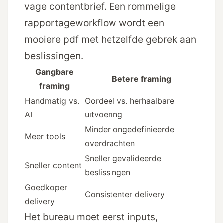
vage contentbrief. Een rommelige
rapportageworkflow wordt een
mooiere pdf met hetzelfde gebrek aan
beslissingen.
Gangbare
Betere framing
framing
Handmatig vs.
Oordeel vs. herhaalbare
AI
uitvoering
Minder ongedefinieerde
Meer tools
overdrachten
Snel­ler gevalideerde
Snel­ler content
beslissingen
Goed­koper
Consistenter delivery
delivery
Het bureau moet eerst inputs,