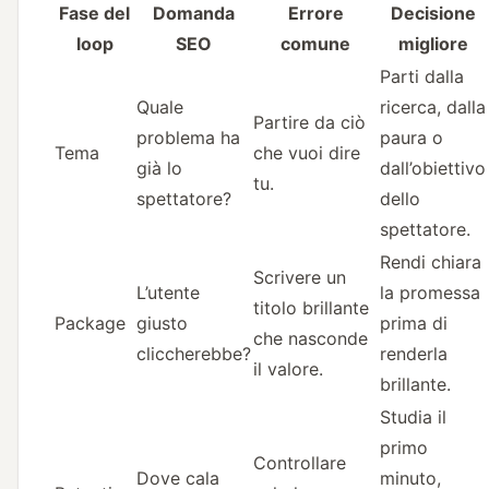
Fase del
Domanda
Errore
Decisione
loop
SEO
comune
migliore
Parti dalla
Quale
ricerca, dalla
Partire da ciò
problema ha
paura o
Tema
che vuoi dire
già lo
dall’obiettivo
tu.
spettatore?
dello
spettatore.
Rendi chiara
Scrivere un
L’utente
la promessa
titolo brillante
Package
giusto
prima di
che nasconde
cliccherebbe?
renderla
il valore.
brillante.
Studia il
primo
Controllare
Dove cala
minuto,