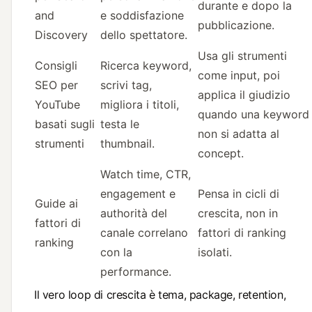
durante e dopo la
and
e soddisfazione
pubblicazione.
Discovery
dello spettatore.
Usa gli strumenti
Consigli
Ricerca keyword,
come input, poi
SEO per
scrivi tag,
applica il giudizio
YouTube
migliora i titoli,
quando una keyword
basati sugli
testa le
non si adatta al
strumenti
thumbnail.
concept.
Watch time, CTR,
engagement e
Pensa in cicli di
Guide ai
authorità del
crescita, non in
fattori di
canale correlano
fattori di ranking
ranking
con la
isolati.
performance.
Il vero loop di crescita è tema, package, retention,