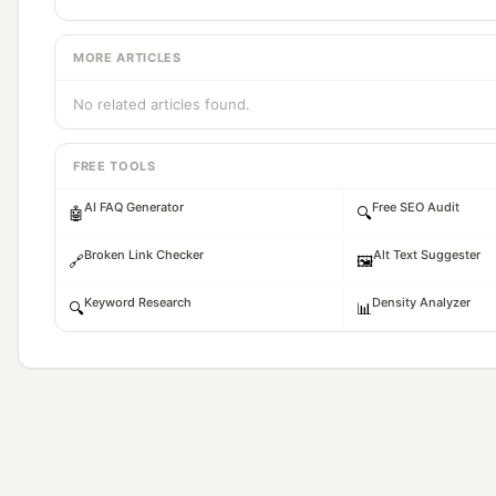
MORE ARTICLES
No related articles found.
FREE TOOLS
AI FAQ Generator
Free SEO Audit
🤖
🔍
Broken Link Checker
Alt Text Suggester
🔗
🖼️
Keyword Research
Density Analyzer
🔍
📊