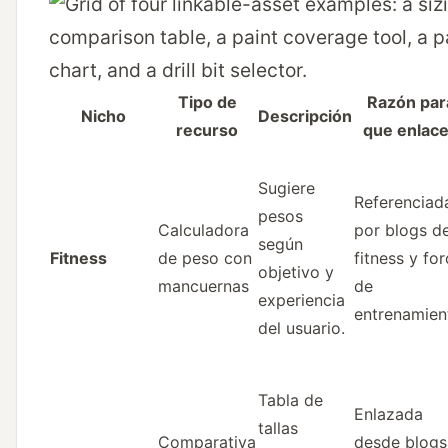
Tipo de
Razón par
Nicho
Descripción
recurso
que enlac
Sugiere
Referenciad
pesos
Calculadora
por blogs d
según
Fitness
de peso con
fitness y fo
objetivo y
mancuernas
de
experiencia
entrenamien
del usuario.
Tabla de
Enlazada
tallas
Comparativa
desde blogs