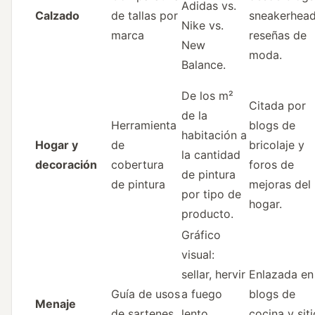
Adidas vs.
Calzado
de tallas por
sneakerhead
Nike vs.
marca
reseñas de
New
moda.
Balance.
De los m²
Citada por
de la
Herramienta
blogs de
habitación a
Hogar y
de
bricolaje y
la cantidad
decoración
cobertura
foros de
de pintura
de pintura
mejoras del
por tipo de
hogar.
producto.
Gráfico
visual:
sellar, hervir
Enlazada en
Guía de usos
a fuego
blogs de
Menaje
de sartenes
lento,
cocina y sit