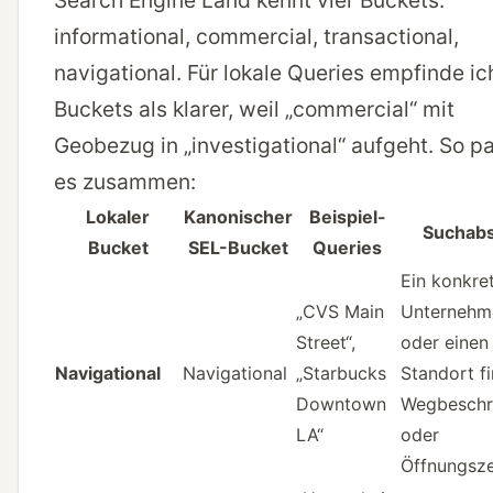
Search Engine Land
kennt vier Buckets:
informational, commercial, transactional,
navigational. Für lokale Queries empfinde ic
Buckets als klarer, weil „commercial“ mit
Geobezug in „investigational“ aufgeht. So p
es zusammen:
Lokaler
Kanonischer
Beispiel-
Suchabs
Bucket
SEL-Bucket
Queries
Ein konkre
„CVS Main
Unternehm
Street“,
oder einen
Navigational
Navigational
„Starbucks
Standort f
Downtown
Wegbeschr
LA“
oder
Öffnungsze