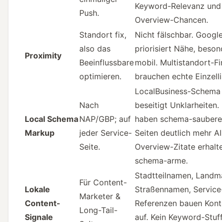
Keyword-Relevanz und 
Push.
Overview-Chancen.
Standort fix,
Nicht fälschbar. Googl
also das
priorisiert Nähe, beson
Proximity
Beeinflussbare
mobil. Multistandort-F
optimieren.
brauchen echte Einzelli
LocalBusiness-Schema
Nach
beseitigt Unklarheiten
Local Schema
NAP/GBP; auf
haben schema-saubere
Markup
jeder Service-
Seiten deutlich mehr AI
Seite.
Overview-Zitate erhalte
schema-arme.
Stadtteilnamen, Landm
Für Content-
Lokale
Straßennamen, Service
Marketer &
Content-
Referenzen bauen Kont
Long-Tail-
Signale
auf. Kein Keyword-Stuff