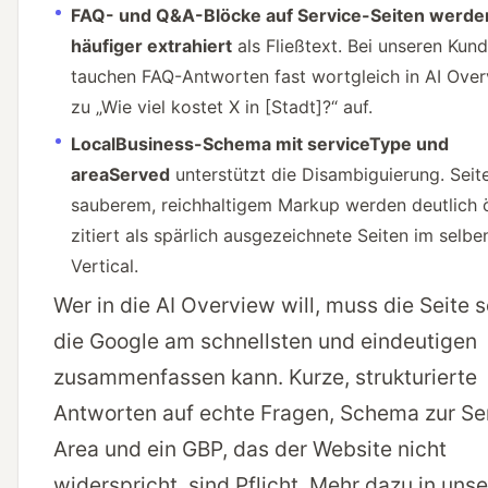
FAQ- und Q&A-Blöcke auf Service-Seiten werde
häufiger extrahiert
als Fließtext. Bei unseren Kun
tauchen FAQ-Antworten fast wortgleich in AI Ove
zu „Wie viel kostet X in [Stadt]?“ auf.
LocalBusiness-Schema mit serviceType und
areaServed
unterstützt die Disambiguierung. Seit
sauberem, reichhaltigem Markup werden deutlich 
zitiert als spärlich ausgezeichnete Seiten im selbe
Vertical.
Wer in die AI Overview will, muss die Seite s
die Google am schnellsten und eindeutigen
zusammenfassen kann. Kurze, strukturierte
Antworten auf echte Fragen, Schema zur Se
Area und ein GBP, das der Website nicht
widerspricht, sind Pflicht. Mehr dazu in
uns