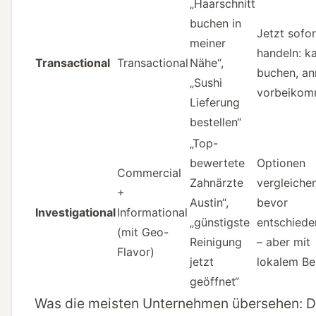
„Haarschnitt
buchen in
Jetzt sofor
meiner
handeln: k
Transactional
Transactional
Nähe“,
buchen, an
„Sushi
vorbeiko
Lieferung
bestellen“
„Top-
bewertete
Optionen
Commercial
Zahnärzte
vergleichen
+
Austin“,
bevor
Investigational
Informational
„günstigste
entschiede
(mit Geo-
Reinigung
– aber mit
Flavor)
jetzt
lokalem B
geöffnet“
Was die meisten Unternehmen übersehen: D