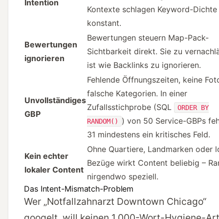
Intention
Kontexte schlagen Keyword-Dichte
konstant.
Bewertungen steuern Map-Pack-
Bewertungen
Sichtbarkeit direkt. Sie zu vernachl
ignorieren
ist wie Backlinks zu ignorieren.
Fehlende Öffnungszeiten, keine Fot
falsche Kategorien. In einer
Unvollständiges
Zufallsstichprobe (SQL
ORDER BY
GBP
) von 50 Service-GBPs feh
RANDOM()
31 mindestens ein kritisches Feld.
Ohne Quartiere, Landmarken oder l
Kein echter
Bezüge wirkt Content beliebig – Ra
lokaler Content
nirgendwo speziell.
Das Intent-Mismatch-Problem
Wer „Notfallzahnarzt Downtown Chicago“
googelt, will keinen 1.000-Wort-Hygiene-Art