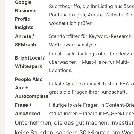
Google
Suchtbegriffe, die Ihr Listing auslösen
Business
Routenanfragen, Anrufe, Website-Klic
Profile
wöchentlich prüfen.
Insights
Ahrefs /
Standortfilter für Keyword-Research,
SEMrush
Wettbewerbsanalyse.
Local-Pack-Rankings über Postleitza
BrightLocal /
überwachen – Must-Have für Multi-
Whitespark
Locations.
People Also
Lokale Queries manuell testen. PAA z
Ask +
gratis die Fragen Ihrer Kundschaft.
Autocomplete
Frase /
Häufige lokale Fragen in Content-Bri
AlsoAsked
strukturieren – ideal für FAQ-Sektione
Unternehmen, die das gut machen, investie
keine Stunden, sondern 30 Minuten pro Woc