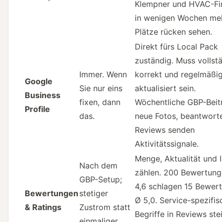
Klempner und HVAC-Fi
in wenigen Wochen me
Plätze rücken sehen.
Direkt fürs Local Pack
zuständig. Muss vollstä
Immer. Wenn
korrekt und regelmäßi
Google
Sie nur eins
aktualisiert sein.
Business
fixen, dann
Wöchentliche GBP-Beit
Profile
das.
neue Fotos, beantwort
Reviews senden
Aktivitätssignale.
Menge, Aktualität und I
Nach dem
zählen. 200 Bewertun
GBP-Setup;
4,6 schlagen 15 Bewer
Bewertungen
stetiger
Ø 5,0. Service-spezifis
& Ratings
Zustrom statt
Begriffe in Reviews ste
einmaliger