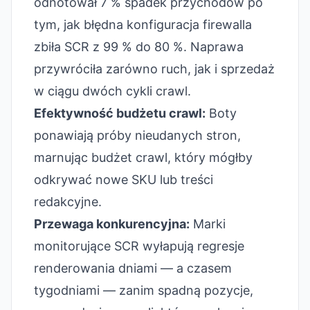
odnotował 7 % spadek przychodów po
tym, jak błędna konfiguracja firewalla
zbiła SCR z 99 % do 80 %. Naprawa
przywróciła zarówno ruch, jak i sprzedaż
w ciągu dwóch cykli crawl.
Efektywność budżetu crawl:
Boty
ponawiają próby nieudanych stron,
marnując budżet crawl, który mógłby
odkrywać nowe SKU lub treści
redakcyjne.
Przewaga konkurencyjna:
Marki
monitorujące SCR wyłapują regresje
renderowania dniami — a czasem
tygodniami — zanim spadną pozycje,