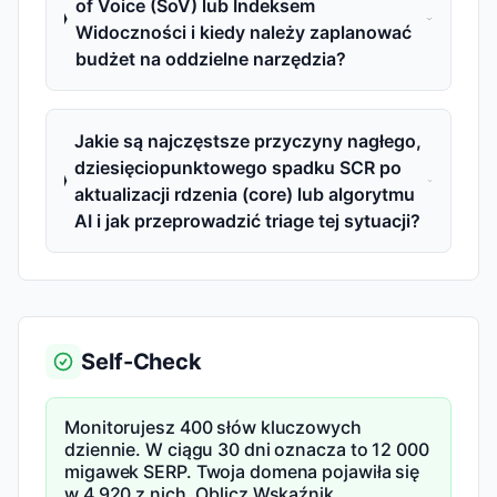
of Voice (SoV) lub Indeksem
Widoczności i kiedy należy zaplanować
budżet na oddzielne narzędzia?
Jakie są najczęstsze przyczyny nagłego,
dziesięciopunktowego spadku SCR po
aktualizacji rdzenia (core) lub algorytmu
AI i jak przeprowadzić triage tej sytuacji?
Self-Check
Monitorujesz 400 słów kluczowych
dziennie. W ciągu 30 dni oznacza to 12 000
migawek SERP. Twoja domena pojawiła się
w 4 920 z nich. Oblicz Wskaźnik