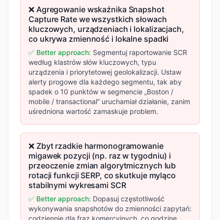
❌ Agregowanie wskaźnika Snapshot
Capture Rate we wszystkich słowach
kluczowych, urządzeniach i lokalizacjach,
co ukrywa zmienność i lokalne spadki
✅ Better approach:
Segmentuj raportowanie SCR
według klastrów słów kluczowych, typu
urządzenia i priorytetowej geolokalizacji. Ustaw
alerty progowe dla każdego segmentu, tak aby
spadek o 10 punktów w segmencie „Boston /
mobile / transactional” uruchamiał działanie, zanim
uśredniona wartość zamaskuje problem.
❌ Zbyt rzadkie harmonogramowanie
migawek pozycji (np. raz w tygodniu) i
przeoczenie zmian algorytmicznych lub
rotacji funkcji SERP, co skutkuje myląco
stabilnymi wykresami SCR
✅ Better approach:
Dopasuj częstotliwość
wykonywania snapshotów do zmienności zapytań:
codziennie dla fraz komercyjnych, co godzinę