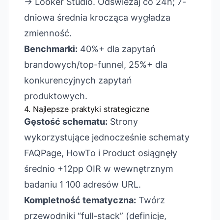
→ Looker Studio. Odświeżaj co 24h; 7-
dniowa średnia krocząca wygładza
zmienność.
Benchmarki:
40%+ dla zapytań
brandowych/top-funnel, 25%+ dla
konkurencyjnych zapytań
produktowych.
4. Najlepsze praktyki strategiczne
Gęstość schematu:
Strony
wykorzystujące jednocześnie schematy
FAQPage, HowTo i Product osiągnęły
średnio +12pp OIR w wewnętrznym
badaniu 1 100 adresów URL.
Kompletność tematyczna:
Twórz
przewodniki “full-stack” (definicje,