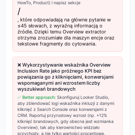
HowTo, Product) i napisz sekcje
/
, które odpowiadają na główne pytanie w
≤45 słowach, z wyraźną informacją o
źródle. Dzięki temu Overview extractor
otrzyma zrozumiałe dla maszyn encje oraz
tekstowe fragmenty do cytowania.
❌ Wykorzystywanie wskaźnika Overview
Inclusion Rate jako próżnego KPI bez
powiązania go z kliknięciami, konwersjami
wspomaganymi ani wzrostem liczby
wyszukiwań brandowych
✅ Better approach:
Skonfiguruj Looker Studio,
aby zblendować logi wskaźnika inkluzji z danymi
kliknięć z Search Console oraz konwersjami z
CRM. Raportuj przyrostowy wzrost (np. +12%
kliknięć brandowych, gdy obecna jest wzmianka
Overview), tak aby kierownictwo widziało
przychody, a nie tylko wartości procentowe.