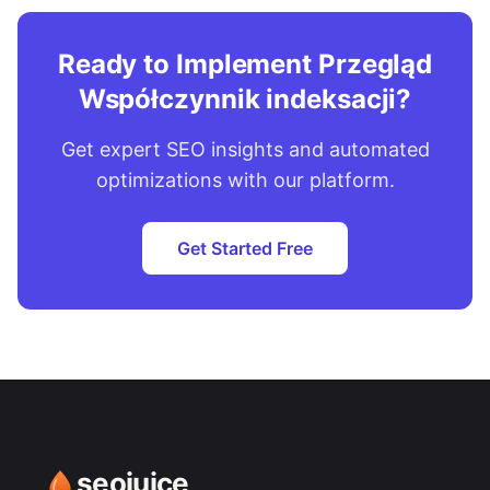
Ready to Implement Przegląd
Współczynnik indeksacji?
Get expert SEO insights and automated
optimizations with our platform.
Get Started Free
seojuice