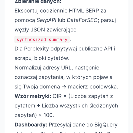
Zbieranie danych:
Eksportuj codziennie HTML SERP za
pomocą
SerpAPI
lub
DataForSEO
; parsuj
węzły JSON zawierające
.
synthesized_summary
Dla Perplexity odpytywaj publiczne API i
scrapuj bloki cytatów.
Normalizuj adresy URL, następnie
oznaczaj zapytania, w których pojawia
się Twoja domena → macierz boolowska.
Wzór metryki:
OIR = (Liczba zapytań z
cytatem ÷ Liczba wszystkich śledzonych
zapytań) × 100.
Dashboardy:
Przesyłaj dane do BigQuery