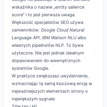
wskaźnika o nazwie „entity salience
score” i to jest pierwsza uwaga.
Większość specjalistów SEO używa
zamienników:
Google Cloud Natural
Language API
,
IBM Watson NLU
albo
własnych pipeline’ów NLP. To bywa
użyteczne. Nie jest jednak idealnym
dopasowaniem do wewnętrznych
systemów Google.
W praktyce zwiększasz uwydatnienie,
wzmacniając tę samą kluczową encję w
najważniejszych elementach strony o
największym sygnale:
Title tag i H1