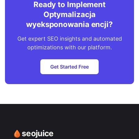
Ready to Implement
Optymalizacja
wyeksponowania encji?
Get expert SEO insights and automated
optimizations with our platform.
Get Started Free
seojuice