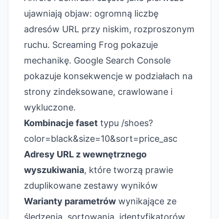
ujawniają objaw: ogromną liczbę
adresów URL przy niskim, rozproszonym
ruchu. Screaming Frog pokazuje
mechanikę. Google Search Console
pokazuje konsekwencje w podziałach na
strony zindeksowane, crawlowane i
wykluczone.
Kombinacje faset
typu /shoes?
color=black&size=10&sort=price_asc
Adresy URL z wewnętrznego
wyszukiwania
, które tworzą prawie
zduplikowane zestawy wyników
Warianty parametrów
wynikające ze
śledzenia, sortowania, identyfikatorów