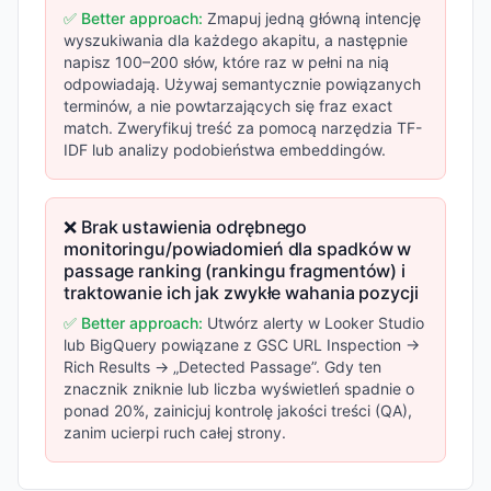
✅ Better approach:
Zmapuj jedną główną intencję
wyszukiwania dla każdego akapitu, a następnie
napisz 100–200 słów, które raz w pełni na nią
odpowiadają. Używaj semantycznie powiązanych
terminów, a nie powtarzających się fraz exact
match. Zweryfikuj treść za pomocą narzędzia TF-
IDF lub analizy podobieństwa embeddingów.
❌ Brak ustawienia odrębnego
monitoringu/powiadomień dla spadków w
passage ranking (rankingu fragmentów) i
traktowanie ich jak zwykłe wahania pozycji
✅ Better approach:
Utwórz alerty w Looker Studio
lub BigQuery powiązane z GSC URL Inspection →
Rich Results → „Detected Passage”. Gdy ten
znacznik zniknie lub liczba wyświetleń spadnie o
ponad 20%, zainicjuj kontrolę jakości treści (QA),
zanim ucierpi ruch całej strony.