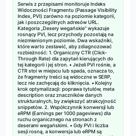
Serwis z przepisami monitoruje Indeks
Widoczności Fragmentu (Passage Visibility
Index, PVI) zarówno na poziomie kategorii,
jak i poszczególnych adresów URL.
Kategoria „Desery wegańskie” wykazuje
rosnący PVI, lecz przychody pozostają na
niezmienionym poziomie. Dwa wskaźniki,
które warto zestawić, aby zdiagnozować
rozbieżność: 1. Organiczny CTR (Click-
Through Rate) dla zapytań kierujących do
tej kategorii i jej stron. • Jeżeli PVI rośnie, a
CTR stoi w miejscu lub spada, oznacza to,
że fragmenty treści są widoczne w SERP,
lecz nie zachęcają do kliknięcia. • Kolejny
krok optymalizacji: poprawa tytułów, meta
description oraz znaczników danych
strukturalnych, by zwiększyć atrakcyjność
snippetów. 2. Współczynnik konwersji lub
eRPM (Earnings per 1000 pageviews) dla
ruchu organicznego na stronach z
deserami wegańskimi. • Gdy PVI i liczba
sesji rosną, a konwersja lub eRPM są