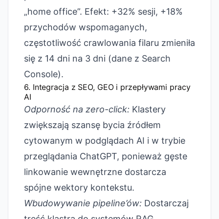
„home office”. Efekt: +32% sesji, +18%
przychodów wspomaganych,
częstotliwość crawlowania filaru zmieniła
się z 14 dni na 3 dni (dane z Search
Console).
6. Integracja z SEO, GEO i przepływami pracy
AI
Odporność na zero-click:
Klastery
zwiększają szansę bycia źródłem
cytowanym w podglądach AI i w trybie
przeglądania ChatGPT, ponieważ gęste
linkowanie wewnętrzne dostarcza
spójne wektory kontekstu.
Wbudowywanie pipeline’ów:
Dostarczaj
treść klastra do systemów RAG