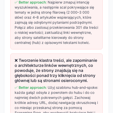
✅ Better approach:
Najpierw zmapuj intencję
wyszukiwania, a następnie scal pokrywające się
tematy w jedną stronę filarową (2 000–3 000
słów) oraz 4–8 artykułów wspierających, które
zajmują się odrębnymi pytaniami podrzędnymi.
Połącz albo zastosuj przekierowania 301 dla treści
o niskiej wartości; zaktualizuj linki wewnętrzne,
aby strony satelitarne kierowały do strony
centralnej (hub) z opisowymi tekstami kotwic.
❌ Tworzenie klastra treści, ale zapominanie
o architekturze linków wewnętrznych, co
powoduje, że strony znajdują się na
głębokości ponad trzy kliknięcia od strony
głównej lub są stronami osieroconymi.
✅ Better approach:
Użyj szablonu hub‑and‑spoke:
każda gałąź odsyła z powrotem do hubu i do co
najmniej dwóch pokrewnych gałęzi. Zachowaj
krótkie adresy URL, dodaj nawigację okruszkową i
co miesiąc przeskanuj stronę za pomocą
Screaming Frog, aby wychwycić brakujące linki i