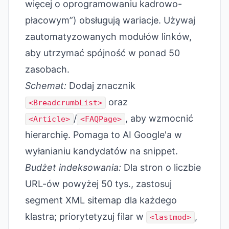
więcej o oprogramowaniu kadrowo-
płacowym”) obsługują wariacje. Używaj
zautomatyzowanych modułów linków,
aby utrzymać spójność w ponad 50
zasobach.
Schemat:
Dodaj znacznik
oraz
<BreadcrumbList>
/
, aby wzmocnić
<Article>
<FAQPage>
hierarchię. Pomaga to AI Google'a w
wyłanianiu kandydatów na snippet.
Budżet indeksowania:
Dla stron o liczbie
URL-ów powyżej 50 tys., zastosuj
segment XML sitemap dla każdego
klastra; priorytetyzuj filar w
,
<lastmod>