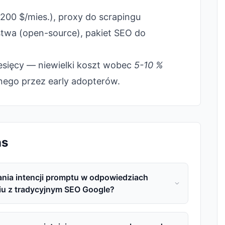
00 $/mies.), proxy do scrapingu
twa (open-source), pakiet SEO do
esięcy — niewielki koszt wobec
5-10 %
ego przez early adopterów.
ns
ania intencji promptu w odpowiedziach
u z tradycyjnym SEO Google?