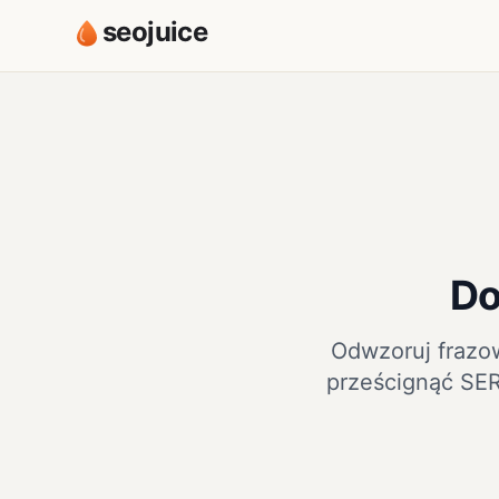
seojuice
Do
Odwzoruj frazo
prześcignąć SE