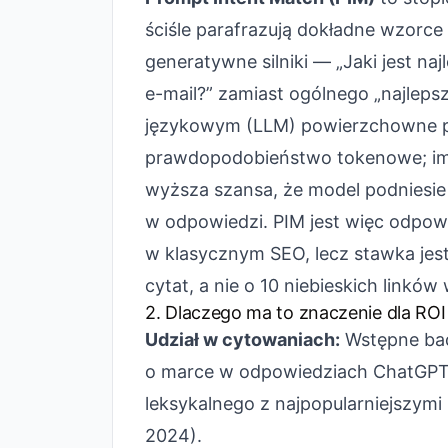
ściśle parafrazują dokładne wzorce
generatywne silniki — „Jaki jest n
e-mail?” zamiast ogólnego „najlep
językowym (LLM) powierzchowne p
prawdopodobieństwo tokenowe; im 
wyższa szansa, że model podniesie 
w odpowiedzi. PIM jest więc odpo
w klasycznym SEO, lecz stawka jest
cytat, a nie o 10 niebieskich linków
2. Dlaczego ma to znaczenie dla ROI 
Udział w cytowaniach:
Wstępne ba
o marce w odpowiedziach ChatGPT i
leksykalnego z najpopularniejszym
2024).