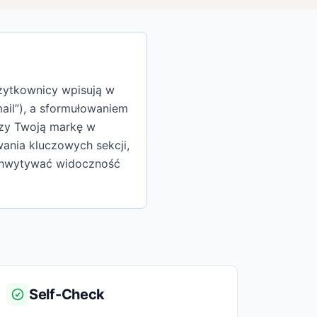
żytkownicy wpisują w
ail”), a sformułowaniem
czy Twoją markę w
ania kluczowych sekcji,
echwytywać widoczność
Self-Check