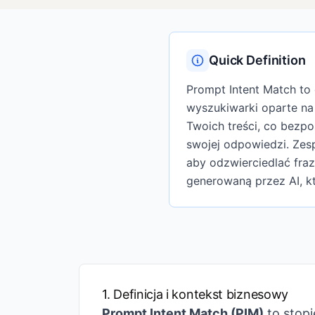
Quick Definition
Prompt Intent Match to
wyszukiwarki oparte na
Twoich treści, co bez
swojej odpowiedzi. Zes
aby odzwierciedlać fr
generowaną przez AI, k
1. Definicja i kontekst biznesowy
Prompt Intent Match (PIM)
to stopi