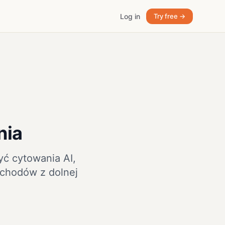
Log in
Try free →
nia
ć cytowania AI,
chodów z dolnej