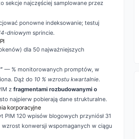
o sekcje najczęściej samplowane przez
nicjować ponowne indeksowanie; testuj
14-dniowym
sprincie.
PI
okenów) dla 50 najważniejszych
”
— % monitorowanych promptów, w
iona. Dąż do
10 % wzrostu kwartalnie.
PIM z
fragmentami rozbudowanymi o
sto najpierw pobierają dane strukturalne.
ia korporacyjne
t PIM 120 wpisów blogowych przyniósł 31
% wzrost konwersji wspomaganych w ciągu