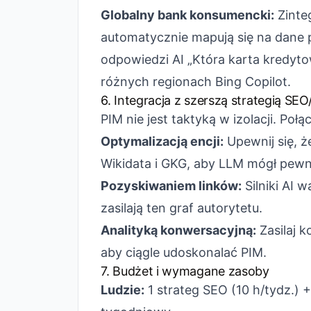
Globalny bank konsumencki:
Zinte
automatycznie mapują się na dane p
odpowiedzi AI „Która karta kredyto
różnych regionach Bing Copilot.
6. Integracja z szerszą strategią SE
PIM nie jest taktyką w izolacji. Połą
Optymalizacją encji:
Upewnij się, ż
Wikidata i GKG, aby LLM mógł pewn
Pozyskiwaniem linków:
Silniki AI 
zasilają ten graf autorytetu.
Analityką konwersacyjną:
Zasilaj 
aby ciągle udoskonalać PIM.
7. Budżet i wymagane zasoby
Ludzie:
1 strateg SEO (10 h/tydz.) +