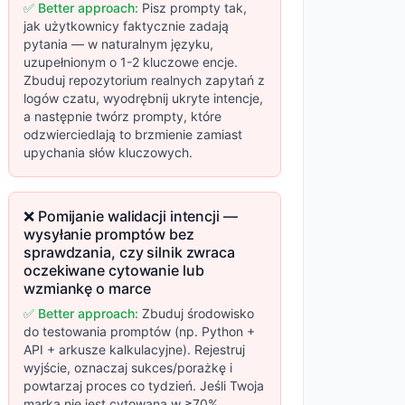
✅ Better approach:
Pisz prompty tak,
jak użytkownicy faktycznie zadają
pytania — w naturalnym języku,
uzupełnionym o 1-2 kluczowe encje.
Zbuduj repozytorium realnych zapytań z
logów czatu, wyodrębnij ukryte intencje,
a następnie twórz prompty, które
odzwierciedlają to brzmienie zamiast
upychania słów kluczowych.
❌ Pomijanie walidacji intencji —
wysyłanie promptów bez
sprawdzania, czy silnik zwraca
oczekiwane cytowanie lub
wzmiankę o marce
✅ Better approach:
Zbuduj środowisko
do testowania promptów (np. Python +
API + arkusze kalkulacyjne). Rejestruj
wyjście, oznaczaj sukces/porażkę i
powtarzaj proces co tydzień. Jeśli Twoja
marka nie jest cytowana w ≥70%