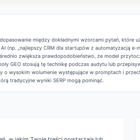
 dopasowanie między dokładnymi wzorcami pytań, które u
 AI (np. „najlepszy CRM dla startupów z automatyzacją e-m
pośrednio zwiększa prawdopodobieństwo, że model przyto
poły GEO stosują tę technikę podczas audytu lub przepisyw
azy o wysokim wolumenie występujące w promptach i prz
tórą tradycyjne wyniki SERP mogą pominąć.
eń, w jakim Twoje treści powtarzają lub