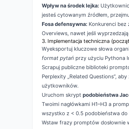
Wpływ na środek lejka:
Użytkownicy
jesteś cytowanym źródłem, przejmuj
Fosa defensywna:
Konkurenci bez z
Overviews, nawet jeśli wyprzedzaj
3. Implementacja techniczna (począ
Wyeksportuj kluczowe słowa organi
format pytań
przy użyciu Pythona lub
Scrapuj publiczne biblioteki prom
Perplexity „Related Questions”, ab
użytkowników.
Uruchom skrypt
podobieństwa Jac
Twoimi nagłówkami H1–H3 a promp
wszystko z < 0.5 podobieństwa do
Wstaw frazy promptów dosłownie