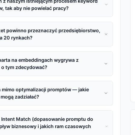
ch z naszym istniejącym procesem keyword
w, tak aby nie powielać pracy?
żet powinno przeznaczyć przedsiębiorstwo,
na 20 rynkach?
parta na embeddingach wygrywa z
ak o tym zdecydować?
a mimo optymalizacji promptów — jakie
 mogą zadziałać?
t Intent Match (dopasowanie promptu do
 wpływ biznesowy i jakich ram czasowych