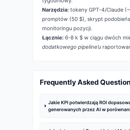
tygodniowy.
Narzędzia:
tokeny GPT-4/Claude (~2
promptów (50 $), skrypt podobieńs
monitoringu pozycji.
Łącznie:
6-8 k $ w ciągu dwóch mi
dodatkowego pipeline’u
raportowan
Frequently Asked Questio
Jakie KPI potwierdzają ROI dopasow
generowanych przez AI w porównani