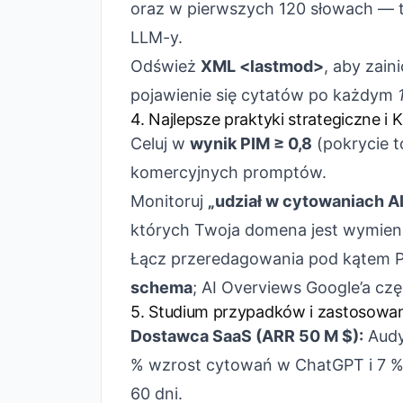
oraz w pierwszych 120 słowach — t
LLM-y.
Odśwież
XML <lastmod>
, aby zai
pojawienie się cytatów po każdym
4. Najlepsze praktyki strategiczne i K
Celuj w
wynik PIM ≥ 0,8
(pokrycie t
komercyjnych promptów.
Monitoruj
„udział w cytowaniach AI
których Twoja domena jest wymien
Łącz przeredagowania pod kątem 
schema
; AI Overviews Google’a czę
5. Studium przypadków i zastosowan
Dostawca SaaS (ARR 50 M $):
Audy
% wzrost cytowań w ChatGPT i 7 
60 dni.