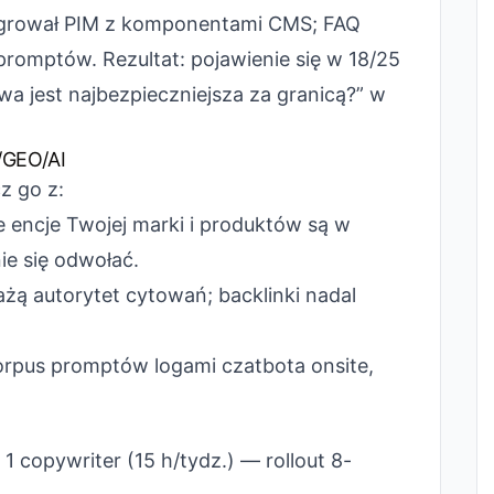
grował PIM z komponentami CMS; FAQ
romptów. Rezultat: pojawienie się w 18/25
wa jest najbezpieczniejsza za granicą?” w
O/GEO/AI
cz go z:
e encje Twojej marki i produktów są w
ie się odwołać.
ważą autorytet cytowań; backlinki nadal
korpus promptów logami czatbota onsite,
 1 copywriter (15 h/tydz.) — rollout 8-