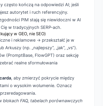
 często kończą na odpowiedzi AI; jeśli
esz autorytet i ruch referencyjny.
godności PIM stają się niewidoczni w AI
ą Cię w tradycyjnych SERP-ach.
tkujący w GEO, nie SEO)
czne i reklamowe → przekształć je w
 Arkuszy (np. „najlepszy”, „jak”, „vs”).
ptów (PromptBase, FlowGPT) oraz sekcję
y zebrać realne sformułowania
carda
, aby zmierzyć pokrycie między
tami o wysokim wolumenie. Oznacz
 przeredagowania.
 w
blokach FAQ, tabelach porównawczych