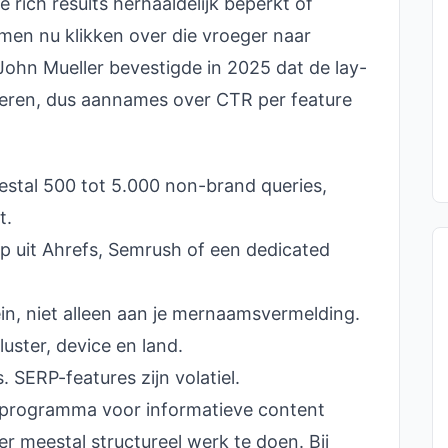
rich results herhaaldelijk beperkt of
en nu klikken over die vroeger naar
John Mueller bevestigde in 2025 dat de lay-
nderen, dus aannames over CTR per feature
stal 500 tot 5.000 non-brand queries,
t.
p uit Ahrefs, Semrush of een dedicated
n, niet alleen aan je mernaamsvermelding.
luster, device en land.
s. SERP-features zijn volatiel.
 programma voor informatieve content
 er meestal structureel werk te doen. Bij