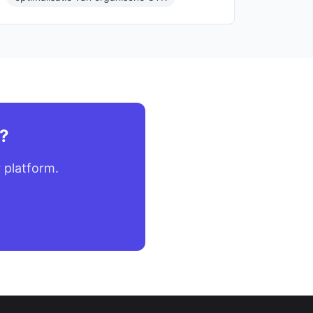
g?
 platform.