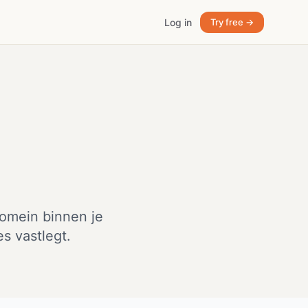
Log in
Try free →
domein binnen je
s vastlegt.