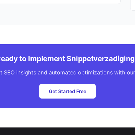
eady to Implement Snippetverzadigin
t SEO insights and automated optimizations with our
Get Started Free