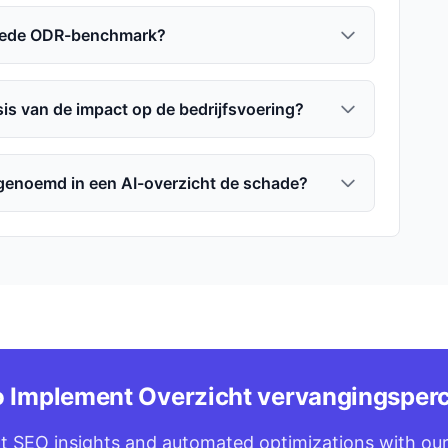
oede ODR-benchmark?
is van de impact op de bedrijfsvoering?
t genoemd in een AI-overzicht de schade?
o Implement Overzicht vervangingsper
t SEO insights and automated optimizations with our