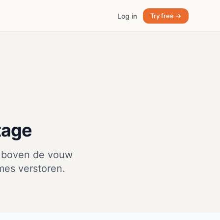
Log in
Try free →
tage
s boven de vouw
mes verstoren.