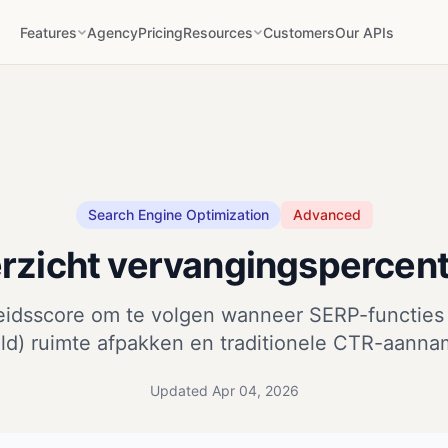
Features
Agency
Pricing
Resources
Customers
Our APIs
Search Engine Optimization
Advanced
rzicht vervangingspercen
eidsscore om te volgen wanneer SERP-functie
ld) ruimte afpakken en traditionele CTR-aanna
Updated Apr 04, 2026