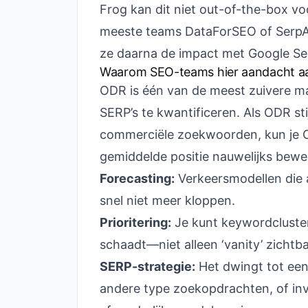
Frog kan dit niet out-of-the-box vo
meeste teams DataForSEO of SerpAP
ze daarna de impact met Google Se
Waarom SEO-teams hier aandacht a
ODR is één van de meest zuivere ma
SERP’s te kwantificeren. Als ODR s
commerciële zoekwoorden, kun je C
gemiddelde positie nauwelijks bewe
Forecasting:
Verkeersmodellen die a
snel niet meer kloppen.
Prioritering:
Je kunt keywordcluste
schaadt—niet alleen ‘vanity’ zichtb
SERP-strategie:
Het dwingt tot een 
andere type zoekopdrachten, of inve