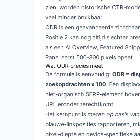
zien, worden historische CTR-mode
veel minder bruikbaar.
ODR is een geavanceerde zichtbaar
Positie 2 kan nog altijd slechter pr
als een AI Overview, Featured Snip
Panel eerst 500-800 pixels opeet.
Wat ODR precies meet
De formule is eenvoudig:
ODR = dis
zoekopdrachten x 100
. Een displa
niet-organisch SERP-element boven
URL eronder terechtkomt.
Het kernpunt is
meten op basis van
blauwe-linkposities rapporteren, mi
pixel-diepte en device-specifieke