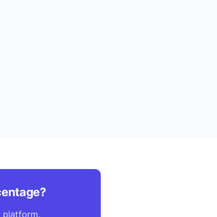
centage?
 platform.