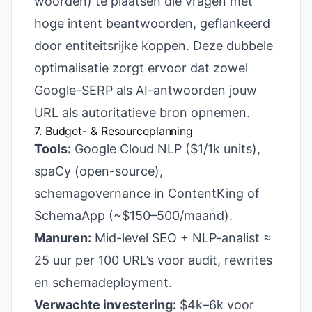
woorden) te plaatsen die vragen met
hoge intent beantwoorden, geflankeerd
door entiteitsrijke koppen. Deze dubbele
optimalisatie zorgt ervoor dat zowel
Google-SERP als AI-antwoorden jouw
URL als autoritatieve bron opnemen.
7. Budget- & Resourceplanning
Tools:
Google Cloud NLP ($1/1k units),
spaCy (open-source),
schemagovernance in ContentKing of
SchemaApp (~$150–500/maand).
Manuren:
Mid-level SEO + NLP-analist ≈
25 uur per 100 URL’s voor audit, rewrites
en schemadeployment.
Verwachte investering:
$4k–6k voor