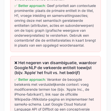
✅ Better approach:
Geef prioriteit aan contextuele
prominentie: plaats de primaire entiteit in de titel,
H1, vroege inleiding en samenvattingssecties;
omring deze met semantisch gerelateerde
entiteiten (attributen, acties en subonderwerpen)
om de topic graph (grafische weergave van
onderwerprelaties) te versterken. Gebruik een
contentbrief die de entiteitsrelaties in kaart brengt
in plaats van een opgelegd woordenaantal.
❌ Het negeren van disambiguatie, waardoor
Google NLP de verkeerde entiteit toewijst
(bijv. ‘Apple’ het fruit vs. het bedrijf)
✅ Better approach:
Veranker de beoogde
betekenis met verduidelijkende context: voeg
modificerende termen toe (bijv. ‘Apple Inc., de
iPhone-fabrikant’), link naar de officiële
Wikipedia-/Wikidata-pagina en implementeer het
sameAs-schema. Laat Google Cloud Natural
Language API of Diffbot op een conceptversie