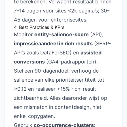
te berekenen. Verwacht resultaat binnen
7–14 dagen voor sites <2k pagina’s; 30–
45 dagen voor enterprisesites.
4. Best Practices & KPI’s
Monitor
entity-salience-score
(API),
impressie­aandeel in rich results
(SERP-
API’s zoals DataForSEO) en
assisted
conversions
(GA4-padrapporten).
Stel een 90-dagen­doel: verhoog de
salience van elke prioriteitsentiteit tot
≥0,12 en realiseer +15% rich-result-
zichtbaarheid. Alles daaronder wijst op
een mismatch in contentdesign, niet
enkel copygaten.
Gebruik
co-occurrence-clusters
: