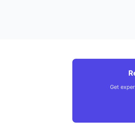
R
Get exper