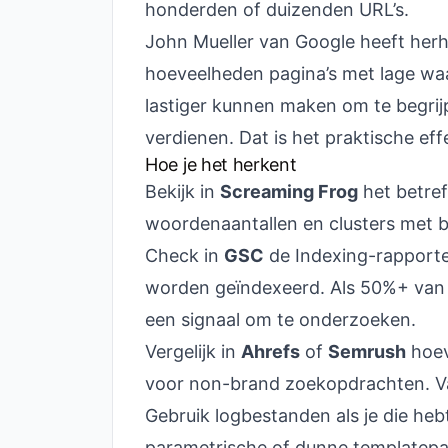
honderden of duizenden URL’s.
John Mueller van Google heeft herh
hoeveelheden pagina’s met lage waa
lastiger kunnen maken om te begrij
verdienen. Dat is het praktische effe
Hoe je het herkent
Bekijk in
Screaming Frog
het betreff
woordenaantallen en clusters met b
Check in
GSC
de Indexing-rapporten
worden geïndexeerd. Als 50%+ van e
een signaal om te onderzoeken.
Vergelijk in
Ahrefs
of
Semrush
hoev
voor non-brand zoekopdrachten. Va
Gebruik logbestanden als je die heb
parametrische of dunne templatepag