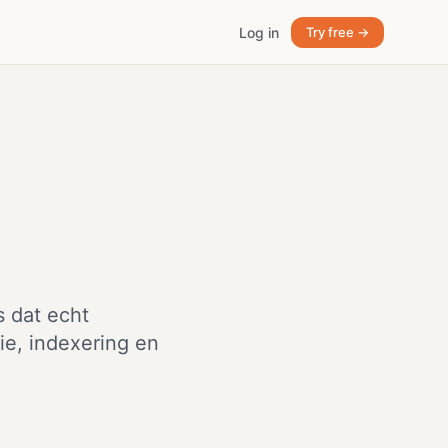
Log in
Try free →
 dat echt
ie, indexering en