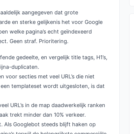
aaldelijk aangegeven dat grote
rde en sterke gelijkenis het voor Google
pen welke pagina’s echt geïndexeerd
ct. Geen straf. Prioritering.
ende gedeelte, en vergelijk title tags, H1’s,
ijna-duplicaten.
 voor secties met veel URL’s die niet
en templateset wordt uitgesloten, is dat
eel URL’s in de map daadwerkelijk ranken
ak trekt minder dan 10% verkeer.
t. Als Googlebot steeds blijft haken op
ina’s terwijl de belangrijkste commerciële