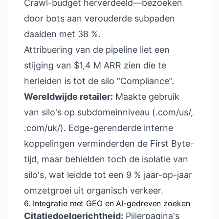
Crawl-budget herverdeeld—bezoeken
door bots aan verouderde subpaden
daalden met 38 %.
Attribuering van de pipeline liet een
stijging van $1,4 M ARR zien die te
herleiden is tot de silo “Compliance”.
Wereldwijde retailer:
Maakte gebruik
van silo's op subdomeinniveau (.com/us/,
.com/uk/). Edge-gerenderde interne
koppelingen verminderden de First Byte-
tijd, maar behielden toch de isolatie van
silo's, wat leidde tot een 9 % jaar-op-jaar
omzetgroei uit organisch verkeer.
6. Integratie met GEO en AI-gedreven zoeken
Citatiedoelgerichtheid:
Pijlerpagina's