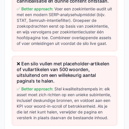
cannibalisatie en dunne content ontstaan.
✅ Better approach:
Voer een zoekintentie-audit uit
met een modern SERP-analysehulpmiddel (bijv.
STAT, Semrush-intentiefilter). Groepeer de
zoekopdrachten eerst op basis van zoekintentie,
en wijs vervolgens per zoekintentiecluster één
hoofdpagina toe. Combineer overlappende assets
of voer omleidingen uit voordat de silo live gaat.
❌ Een silo vullen met placeholder-artikelen
of vullartikelen van 500 woorden,
uitsluitend om een willekeurig aantal
pagina's te halen.
✅ Better approach:
Stel kwaliteitsdrempels in: elk
asset moet zich richten op een unieke subintentie,
inclusief deskundige bronnen, en voldoet aan een
KPI voor woord-in-scroll of betrokkenheid. Als je
die lat niet kunt halen, verwijder de pagina en
versterk in plaats daarvan de bestaande inhoud.