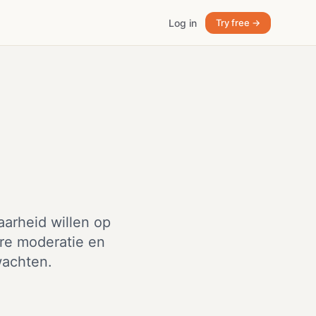
Log in
Try free →
aarheid willen op
ere moderatie en
wachten.