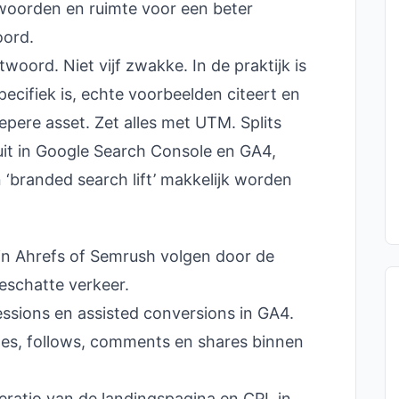
twoorden en ruimte voor een beter
oord.
twoord. Niet vijf zwakke. In de praktijk is
cifiek is, echte voorbeelden citeert en
epere asset. Zet alles met UTM. Splits
uit in Google Search Console en GA4,
‘branded search lift’ makkelijk worden
in Ahrefs of Semrush volgen door de
eschatte verkeer.
ssions en assisted conversions in GA4.
es, follows, comments en shares binnen
ratio van de landingspagina en CPL in