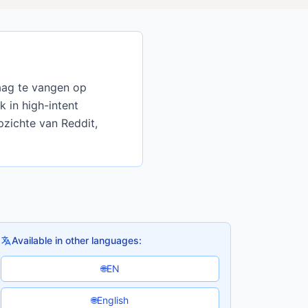
aag te vangen op
 in high-intent
pzichte van Reddit,
Available in other languages:
EN
🌐
English
🌐