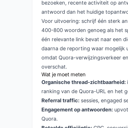
bezoeken, recente activiteit op an
antwoord dan het huidige topantw
Voor uitvoering: schrijf één sterk an
400-800 woorden genoeg als het spe
één relevante link bevat naar een di
daarna de reporting waar mogelijk 
omdat Quora-verwijzingsverkeer en 
overschat.
Wat je moet meten
Organische thread-zichtbaarheid:
ranking van de Quora-URL en het g
Referral traffic:
sessies, engaged se
Engagement op antwoorden:
upvot
Quora.
Betaalde efficiëntie:
CPC, conversie