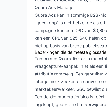
Quora Ads Manager.
Quora Ads kan in sommige B2B-nic
“goedkoop” is niet hetzelfde als eff
campagne kan een CPC van $0,80 e
kan een CPL van $25-$40 halen op 
niet op basis van brede publiekscat
Beperkingen die de meeste glossarie
Ten eerste: Quora-links zijn meestal
vraagcapture-aanpak, niet als een l
attributie rommelig. Een gebruiker 
later je merk zoeken en converteren
merktekeer/verkeer. GSC bewijst die
Ten derde: moderatierisico is reëe
ingeklapt, gede-rankt of verwijderd