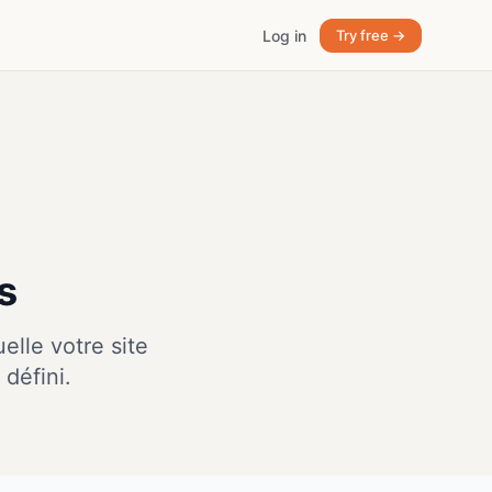
Log in
Try free →
s
elle votre site
défini.