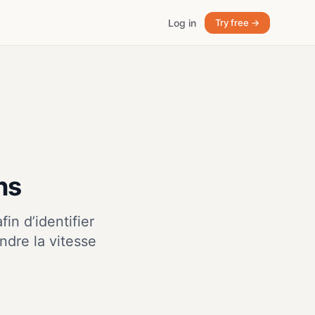
Log in
Try free →
ns
in d’identifier
ndre la vitesse