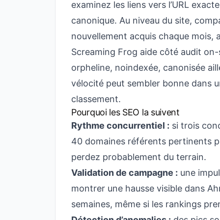
examinez les liens vers l’URL exacte
canonique. Au niveau du site, comp
nouvellement acquis chaque mois, a
Screaming Frog aide côté audit on-sit
orpheline, noindexée, canonisée aille
vélocité peut sembler bonne dans un
classement.
Pourquoi les SEO la suivent
Rythme concurrentiel :
si trois con
40 domaines référents pertinents p
perdez probablement du terrain.
Validation de campagne :
une impuls
montrer une hausse visible dans Ah
semaines, même si les rankings pren
Détection d’anomalies :
des pics so