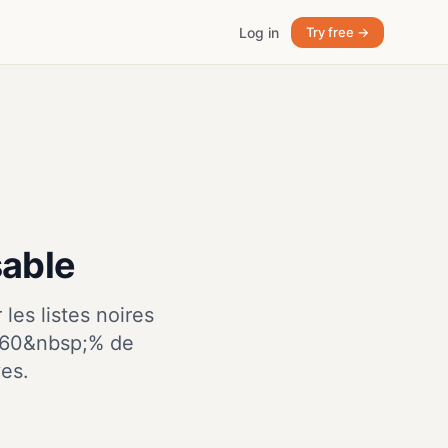
Log in
Try free →
sable
les listes noires
’à 60&nbsp;% de
es.