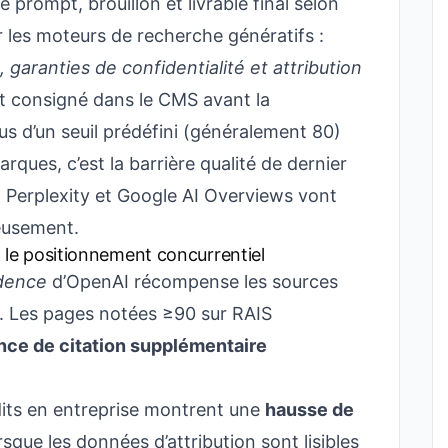
 prompt, brouillon et livrable final selon
ar les moteurs de recherche génératifs :
 garanties de confidentialité et attribution
st consigné dans le CMS avant la
s d’un seuil prédéfini (généralement 80)
arques, c’est la barrière qualité de dernier
 Perplexity et Google AI Overviews vont
ieusement.
 & le positionnement concurrentiel
idence
d’OpenAI récompense les sources
is. Les pages notées ≥90 sur RAIS
nce de citation supplémentaire
its en entreprise montrent une
hausse de
rsque les données d’attribution sont lisibles