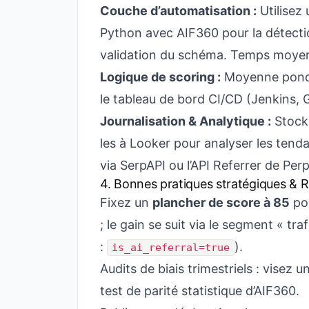
Couche d’automatisation :
Utilisez
Python avec
AIF360
pour la détecti
validation du schéma. Temps moyen 
Logique de scoring :
Moyenne pondér
le tableau de bord CI/CD (Jenkins, G
Journalisation & Analytique :
Stocke
les à Looker pour analyser les tenda
via SerpAPI ou l’API Referrer de Perp
4. Bonnes pratiques stratégiques & 
Fixez un
plancher de score à 85
pou
; le gain se suit via le segment « t
:
).
is_ai_referral=true
Audits de biais trimestriels : visez u
test de parité statistique d’AIF360.