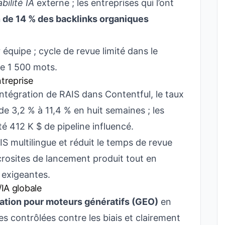
bilité IA
externe ; les entreprises qui l’ont
 de 14 % des backlinks organiques
quipe ; cycle de revue limité dans le
de 1 500 mots.
treprise
intégration de RAIS dans Contentful, le taux
de 3,2 % à 11,4 % en huit semaines ; les
é 412 K $ de pipeline influencé.
S multilingue et réduit le temps de revue
icrosites de lancement produit tout en
 exigeantes.
/IA globale
ation pour moteurs génératifs (GEO)
en
 contrôlées contre les biais et clairement