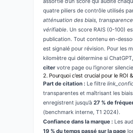
assortie d’un score qui audite chaque
quatre piliers de contrôle utilisés p
atténuation des biais, transparence,
vérifiable
. Un score RAIS (0-100) e
publication. Tout contenu en-dessou
est signalé pour révision. Pour les m
kilomètre qui détermine si ChatGPT,
citer
votre page ou l’ignorer silenc
2. Pourquoi c’est crucial pour le ROI
Part de citation :
Le filtre
link_conf
transparentes et maîtrisant les bia
enregistrent jusqu’à
27 % de fréque
(benchmark interne, T1 2024).
Confiance dans la marque :
Les aud
19 % du temps passé sur la page
lo