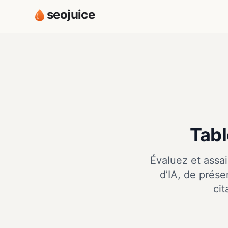
seojuice
Tabl
Évaluez et assai
d’IA, de prése
ci