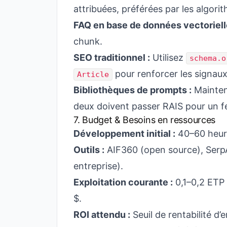
attribuées, préférées par les algori
FAQ en base de données vectoriell
chunk.
SEO traditionnel :
Utilisez
schema.o
pour renforcer les signau
Article
Bibliothèques de prompts :
Mainten
deux doivent passer RAIS pour un 
7. Budget & Besoins en ressources
Développement initial :
40–60 heure
Outils :
AIF360 (open source), SerpA
entreprise).
Exploitation courante :
0,1–0,2 ETP 
$.
ROI attendu :
Seuil de rentabilité d