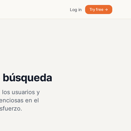
Log in
Try free →
de búsqueda
los usuarios y
lenciosas en el
sfuerzo.