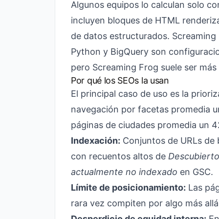
Algunos equipos lo calculan solo c
incluyen bloques de HTML renderiz
de datos estructurados. Screaming 
Python y BigQuery son configuracio
pero Screaming Frog suele ser más 
Por qué los SEOs la usan
El principal caso de uso es la prior
navegación por facetas promedia u
páginas de ciudades promedia un 4
Indexación:
Conjuntos de URLs de b
con recuentos altos de
Descubierto
actualmente no indexado
en GSC.
Límite de posicionamiento:
Las pág
rara vez compiten por algo más all
Desperdicio de equidad interna:
Enl