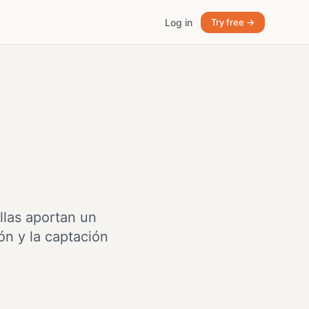
Log in
Try free →
llas aportan un
ón y la captación