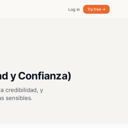
Log in
Try free →
ad y Confianza)
 credibilidad, y
as sensibles.