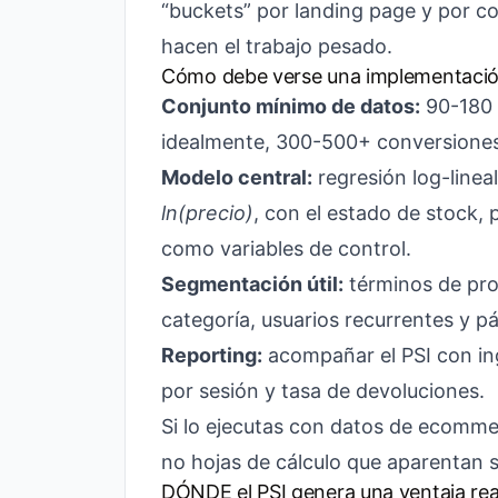
“buckets” por landing page y por co
hacen el trabajo pesado.
Cómo debe verse una implementació
Conjunto mínimo de datos:
90-180 d
idealmente, 300-500+ conversione
Modelo central:
regresión log-line
ln(precio)
, con el estado de stock, 
como variables de control.
Segmentación útil:
términos de pro
categoría, usuarios recurrentes y p
Reporting:
acompañar el PSI con ing
por sesión y tasa de devoluciones.
Si lo ejecutas con datos de ecomme
no hojas de cálculo que aparentan se
DÓNDE el PSI genera una ventaja re