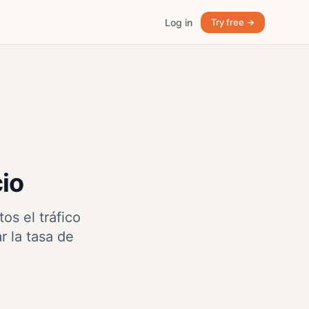
Log in
Try free →
cio
os el tráfico
 la tasa de