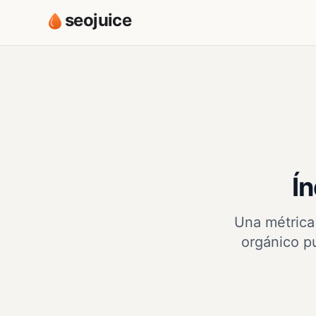
seojuice
Ín
Una métrica 
orgánico p