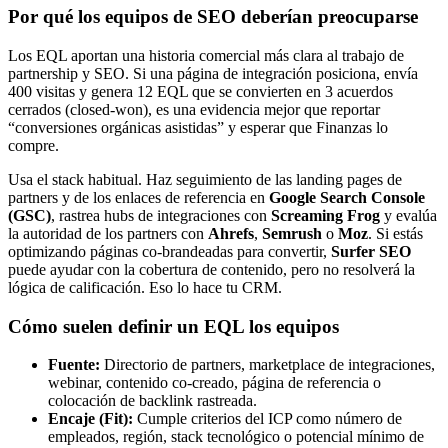
Por qué los equipos de SEO deberían preocuparse
Los EQL aportan una historia comercial más clara al trabajo de
partnership y SEO. Si una página de integración posiciona, envía
400 visitas y genera 12 EQL que se convierten en 3 acuerdos
cerrados (closed-won), es una evidencia mejor que reportar
“conversiones orgánicas asistidas” y esperar que Finanzas lo
compre.
Usa el stack habitual. Haz seguimiento de las landing pages de
partners y de los enlaces de referencia en
Google Search Console
(GSC)
, rastrea hubs de integraciones con
Screaming Frog
y evalúa
la autoridad de los partners con
Ahrefs
,
Semrush
o
Moz
. Si estás
optimizando páginas co-brandeadas para convertir,
Surfer SEO
puede ayudar con la cobertura de contenido, pero no resolverá la
lógica de calificación. Eso lo hace tu CRM.
Cómo suelen definir un EQL los equipos
Fuente:
Directorio de partners, marketplace de integraciones,
webinar, contenido co-creado, página de referencia o
colocación de backlink rastreada.
Encaje (Fit):
Cumple criterios del ICP como número de
empleados, región, stack tecnológico o potencial mínimo de