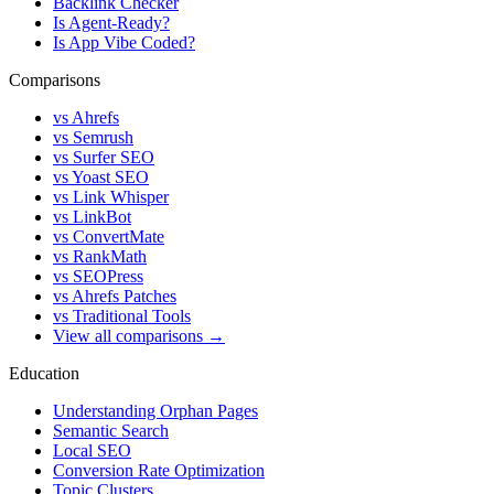
Backlink Checker
Is Agent-Ready?
Is App Vibe Coded?
Comparisons
vs Ahrefs
vs Semrush
vs Surfer SEO
vs Yoast SEO
vs Link Whisper
vs LinkBot
vs ConvertMate
vs RankMath
vs SEOPress
vs Ahrefs Patches
vs Traditional Tools
View all comparisons →
Education
Understanding Orphan Pages
Semantic Search
Local SEO
Conversion Rate Optimization
Topic Clusters