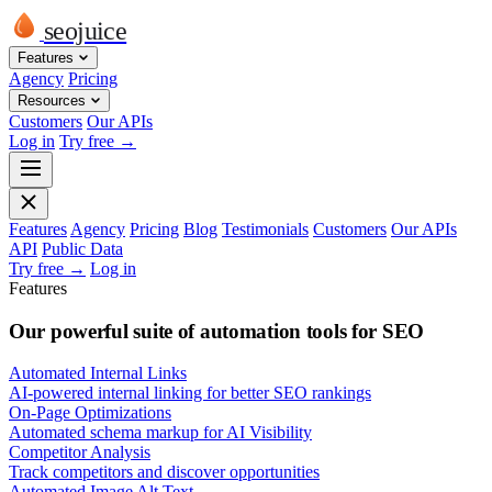
seojuice
Features
Agency
Pricing
Resources
Customers
Our APIs
Log in
Try free →
Features
Agency
Pricing
Blog
Testimonials
Customers
Our APIs
API
Public Data
Try free →
Log in
Features
Our powerful suite of automation tools for SEO
Automated Internal Links
AI-powered internal linking for better SEO rankings
On-Page Optimizations
Automated schema markup for AI Visibility
Competitor Analysis
Track competitors and discover opportunities
Automated Image Alt Text