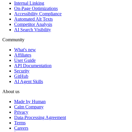
Internal Linking
On-Page Optimizations
Accessibility Compliance
Automated Alt Texts
Competitor Analysis
AI Search Visibility
Community
What's new
Affiliates
User Guide
API Documentation
Security
GitHub
AI Agent Skills
About us
Made by Human
Calm Company
Privacy
Data-Processing Agreement
Terms
Careers