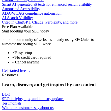
Smart AI-generated alt texts for enhanced search visibility
Automated Accessibility
ADA/WCAG compliance automation
AI Search Visibility
Cited in ChatGPT, Claude, Perplexity, and more
Free Plan Available
Start boosting your SEO today
Join our community of websites already using SEOJuice to
automate the boring SEO work.
✓
Easy setup
✓
No credit card required
✓
Cancel anytime
Get started free →
Resources
Learn, discover, and get inspired by our content
Blog
SEO insights, tips, and industry updates
Testimonials
What our customers say about us