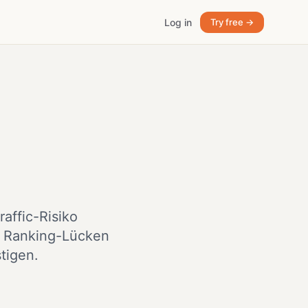
Log in
Try free →
raffic-Risiko
e Ranking-Lücken
tigen.