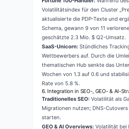
Fortune 100-Händler:
Während des 
Volatilitätsindex für den Cluster „
aktualisierte die PDP-Texte und er
Schema, gewann 9 von 11 verlorene
geschätzte 2.3 Mio. $ Q2-Umsatz.
SaaS-Unicorn:
Stündliches Trackin
Wettbewerbers auf. Durch die Umlei
thematischen Hub senkte das Untern
Wochen von 1.3 auf 0.6 und stabili
Rate von 5.8 %.
6. Integration in SEO-, GEO- & AI-St
Traditionelles SEO:
Volatilität als 
Migrationen nutzen; DNS-Cutovers 
starten.
GEO & AI Overviews:
Volatilität be