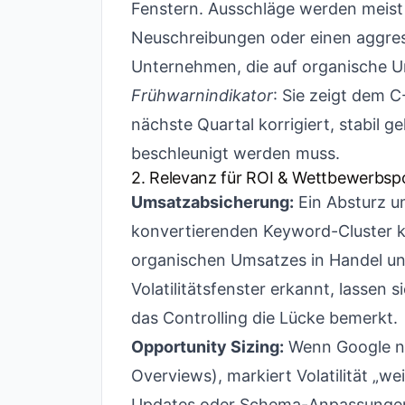
Fenstern. Ausschläge werden meist
Neuschreibungen oder einen aggres
Unternehmen, die auf organische Ums
Frühwarnindikator
: Sie zeigt dem C
nächste Quartal korrigiert, stabil g
beschleunigt werden muss.
2. Relevanz für ROI & Wettbewerbspo
Umsatzabsicherung:
Ein Absturz um
konvertierenden Keyword-Cluster k
organischen Umsatzes in Handel un
Volatilitätsfenster erkannt, lassen 
das Controlling die Lücke bemerkt.
Opportunity Sizing:
Wenn Google neu
Overviews), markiert Volatilität „w
Updates oder Schema-Anpassungen