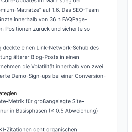
Core-Updates im März stieg der
Premium-Matratze“ auf 1.6. Das SEO-Team
gänzte innerhalb von 36 h FAQPage-
n Positionen zurück und sicherte so
g deckte einen Link-Network-Schub des
tung älterer Blog-Posts in einen
ehmen die Volatilität innerhalb von zwei
sierte Demo-Sign-ups bei einer Conversion-
rategien
Gate-Metrik für großangelegte Site-
nur in Basisphasen (≤ 0.5 Abweichung)
i KI-Zitationen geht organischen