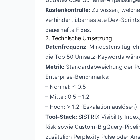
Kostenkontrolle:
Zu wissen, welch
verhindert überhastete Dev-Sprint
dauerhafte Fixes.
3. Technische Umsetzung
Datenfrequenz:
Mindestens tägliche
die Top 50 Umsatz-Keywords währe
Metrik:
Standardabweichung der Po
Enterprise-Benchmarks:
– Normal: ≤ 0.5
– Mittel: 0.5 – 1.2
– Hoch: > 1.2 (Eskalation auslösen)
Tool-Stack:
SISTRIX Visibility Ind
Risk sowie Custom-BigQuery-Pipeli
zusätzlich Perplexity Pulse oder An