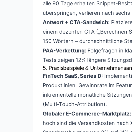
alle 90 Tage erhalten Snippet-Besitz
überspringen, verlieren nach sech
Antwort + CTA-Sandwich:
Platzier
einem dezenten CTA („Berechnen Si
150 Wörtern – durchschnittliche St
PAA-Verkettung:
Folgefragen in kl
Tests zeigen 12% längere Sitzungsd
5. Praxisbeispiele & Unternehmens
FinTech SaaS, Series D:
Implementi
Produktlinien. Gewinnrate im Featu
inkrementelle monatliche Sitzungen
(Multi-Touch-Attribution).
Globaler E-Commerce-Marktplatz:
hoch sind die Versandkosten nach X