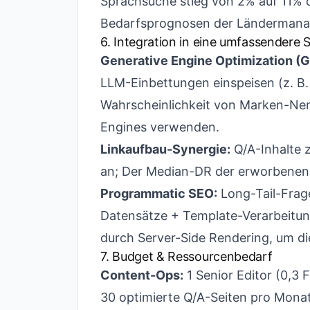
Sprachsuche stieg von 2% auf 11% d
Bedarfsprognosen der Ländermanag
6. Integration in eine umfassendere
Generative Engine Optimization (
LLM-Einbettungen einspeisen (z. B.
Wahrscheinlichkeit von Marken-Ne
Engines verwenden.
Linkaufbau-Synergie:
Q/A-Inhalte z
an; Der Median-DR der erworbenen 
Programmatic SEO:
Long-Tail-Frage
Datensätze + Template-Verarbeitung 
durch Server-Side Rendering, um die
7. Budget & Ressourcenbedarf
Content-Ops:
1 Senior Editor (0,3
30 optimierte Q/A-Seiten pro Monat