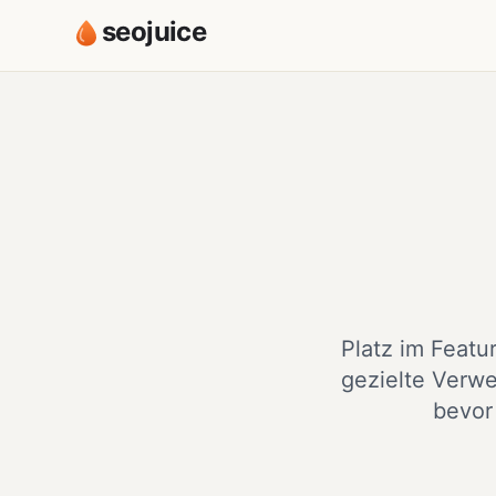
seojuice
Platz im Featu
gezielte Verw
bevor