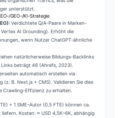
es organischen Traffics, was die
er unterstützt.
 SEO-/GEO-/KI-Strategie
GEO):
Verdichtete Q/A-Paare in Marken-
 Vertex AI Grounding). Erhöht die
nnungen, wenn Nutzer ChatGPT-ähnliche
iehen natürlicherweise Bildungs-Backlinks
Links beträgt 46 (Ahrefs, 2023).
nseiten automatisch erstellen via
(z. B. Next.js + CMS). Validieren Sie dies
 Crawling-Effizienz zu erhalten.
 FTE) + 1 SME-Autor (0,5 FTE) können ca.
 liefern. Kosten: ≈ USD 4,5K–6K, abhängig