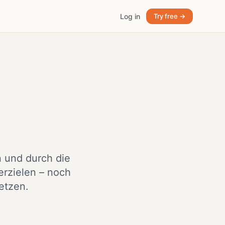
Log in
Try free →
n und durch die
rzielen – noch
etzen.