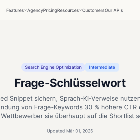
Features
Agency
Pricing
Resources
Customers
Our APIs
Search Engine Optimization
Intermediate
Frage-Schlüsselwort
red Snippet sichern, Sprach-KI-Verweise nutze
endung von Frage-Keywords 30 % höhere CTR e
 Wettbewerber sie überhaupt auf die Shortlist s
Updated Mär 01, 2026