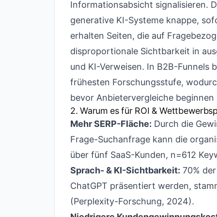
Informationsabsicht signalisieren. 
generative KI-Systeme knappe, sof
erhalten Seiten, die auf Fragebezog
disproportionale Sichtbarkeit in au
und KI-Verweisen. In B2B-Funnels b
frühesten Forschungsstufe, wodurc
bevor Anbietervergleiche beginnen
2. Warum es für ROI & Wettbewerbspo
Mehr SERP-Fläche:
Durch die Gewin
Frage-Suchanfrage kann die organi
über fünf SaaS-Kunden, n=612 Key
Sprach- & KI-Sichtbarkeit:
70% der 
ChatGPT präsentiert werden, stam
(Perplexity-Forschung, 2024).
Niedrigere Kundengewinnungskos