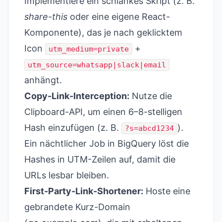
Implementiere ein schlankes Skript (z. B.
share-this
oder eine eigene React-
Komponente), das je nach geklicktem
Icon
+
utm_medium=private
utm_source=whatsapp|slack|email
anhängt.
Copy-Link-Interception:
Nutze die
Clipboard-API, um einen 6–8-stelligen
Hash einzufügen (z. B.
).
?s=abcd1234
Ein nächtlicher Job in BigQuery löst die
Hashes in UTM-Zeilen auf, damit die
URLs lesbar bleiben.
First-Party-Link-Shortener:
Hoste eine
gebrandete Kurz-Domain