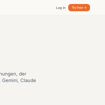
Log in
Try free →
nungen, der
, Gemini, Claude