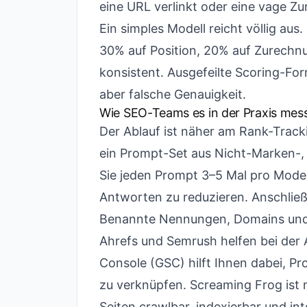
eine URL verlinkt oder eine vage Zu
Ein simples Modell reicht völlig au
30% auf Position, 20% auf Zurechnun
konsistent. Ausgefeilte Scoring-Fo
aber falsche Genauigkeit.
Wie SEO-Teams es in der Praxis mes
Der Ablauf ist näher am Rank-Tracki
ein Prompt-Set aus Nicht-Marken-,
Sie jeden Prompt 3–5 Mal pro Mode
Antworten zu reduzieren. Anschlie
Benannte Nennungen, Domains und 
Ahrefs und Semrush helfen bei der 
Console (GSC) hilft Ihnen dabei, Pr
zu verknüpfen. Screaming Frog ist n
Seiten crawlbar, indexierbar und int