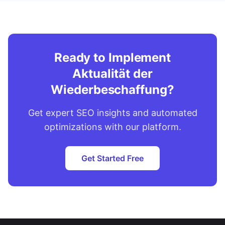
Ready to Implement
Aktualität der
Wiederbeschaffung?
Get expert SEO insights and automated
optimizations with our platform.
Get Started Free